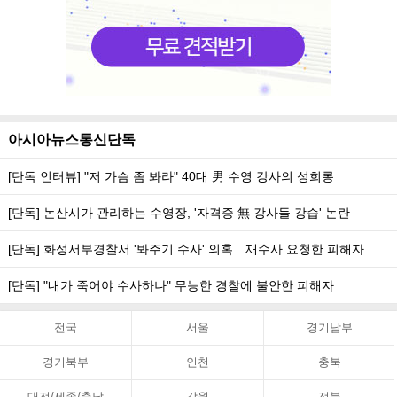
아시아뉴스통신단독
[단독 인터뷰] "저 가슴 좀 봐라" 40대 男 수영 강사의 성희롱
[단독] 논산시가 관리하는 수영장, '자격증 無 강사들 강습' 논란
[단독] 화성서부경찰서 '봐주기 수사' 의혹…재수사 요청한 피해자
[단독] "내가 죽어야 수사하나" 무능한 경찰에 불안한 피해자
전국
서울
경기남부
경기북부
인천
충북
대전/세종/충남
강원
전북