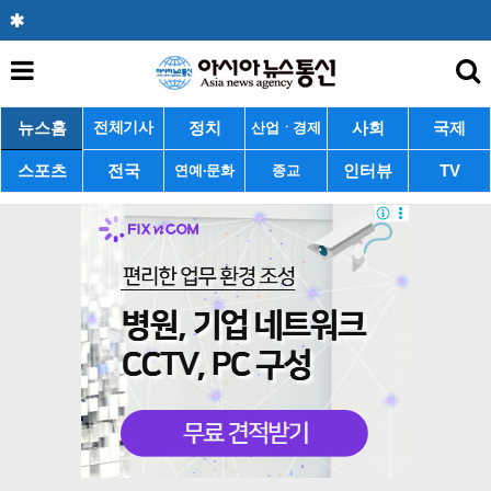
뉴스홈
정치
사회
국제
전체기사
산업ㆍ경제
스포츠
전국
인터뷰
TV
연예·문화
종교