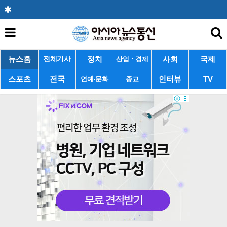
뉴스홈
정치
사회
국제
전체기사
산업ㆍ경제
스포츠
전국
인터뷰
TV
연예·문화
종교