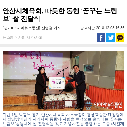
안산시체육회, 따듯한 동행 ‘꿈꾸는 느림
보’ 쌀 전달식
[경기=아시아뉴스통신] 신영철 기자
송고시간 2018-12-03 16:35
뉴스홈 > 사회/사건/사고
지난 1일 박형두 경기 안산시체육회 사무국장이 평생학습관 대강당에
서 발달장애인의 지역사회 통합과 자립을 목적으로 운영되는“꿈꾸는
느림보”공동체에 쌀 전달식을 갖고 기념사진을 촬영하는 모습./사진제