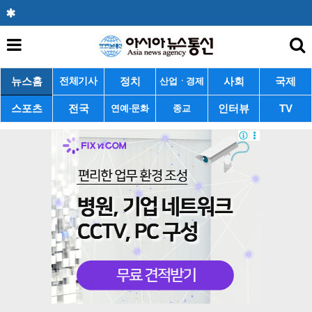
뉴스홈
정치
사회
국제
전체기사
산업ㆍ경제
스포츠
전국
인터뷰
TV
연예·문화
종교