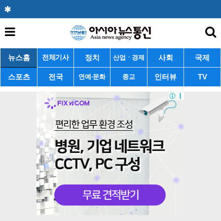
뉴스홈
정치
사회
국제
전체기사
산업ㆍ경제
스포츠
전국
인터뷰
TV
연예·문화
종교