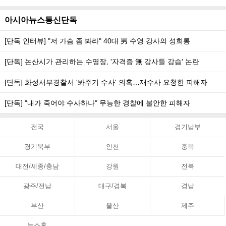
아시아뉴스통신단독
[단독 인터뷰] "저 가슴 좀 봐라" 40대 男 수영 강사의 성희롱
[단독] 논산시가 관리하는 수영장, '자격증 無 강사들 강습' 논란
[단독] 화성서부경찰서 '봐주기 수사' 의혹…재수사 요청한 피해자
[단독] "내가 죽어야 수사하나" 무능한 경찰에 불안한 피해자
전국
서울
경기남부
경기북부
인천
충북
대전/세종/충남
강원
전북
광주/전남
대구/경북
경남
부산
울산
제주
뉴스홈