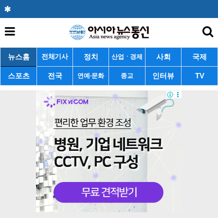
뉴스홈
정치
사회
국제
전체기사
산업ㆍ경제
스포츠
전국
인터뷰
TV
연예·문화
종교