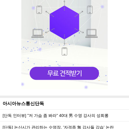
아시아뉴스통신단독
[단독 인터뷰] "저 가슴 좀 봐라" 40대 男 수영 강사의 성희롱
[단독] 논산시가 관리하는 수영장, '자격증 無 강사들 강습' 논란