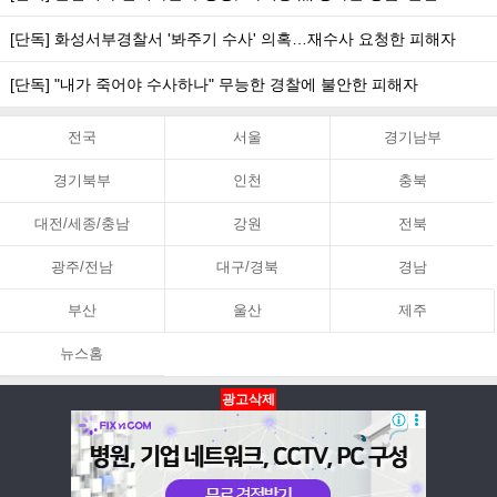
[단독] 화성서부경찰서 '봐주기 수사' 의혹…재수사 요청한 피해자
[단독] "내가 죽어야 수사하나" 무능한 경찰에 불안한 피해자
전국
서울
경기남부
경기북부
인천
충북
대전/세종/충남
강원
전북
광주/전남
대구/경북
경남
부산
울산
제주
뉴스홈
광고삭제
뉴스홈
PC화면
맨위로
Copyright ⓒ 아시아뉴스통신 All Rights Reserved.