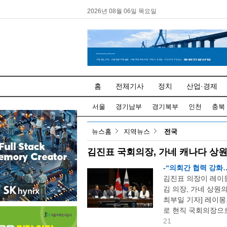
2026년 08월 06일 목요일
홈
전체기사
정치
산업·경제
서울
경기남부
경기북부
인천
충북
뉴스홈
지역뉴스
전국
김진표 국회의장, 가네 캐나다 상
-“의회간 협력 강화
김진표 의장이 레이몽
김 의장, 가네 상원
최부일 기자] 레이
로 현직 국회의장으로
21