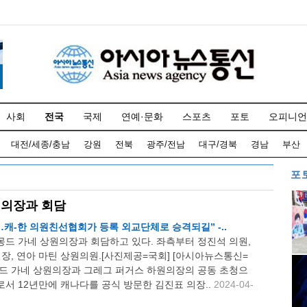
사회
전국
국제
연예·문화
스포츠
포토
오피니언
대전/세종/충남
강원
전북
광주/전남
대구/경북
경남
부산
포
원의장과 회담
…캐-한 의원친선협회가 등록 외교단체로 승격되길” -..
드 가네 상원의장과 회담하고 있다. 좌측부터 정진석 의원,
의장, 연아 마틴 상원의원.[사진제공=국회] [아시아뉴스통신=
몽드 가네 상원의장과 그레그 퍼거스 하원의장의 공동 초청으
서 12년만에 캐나다를 공식 방문한 김진표 의장..
2024-04-