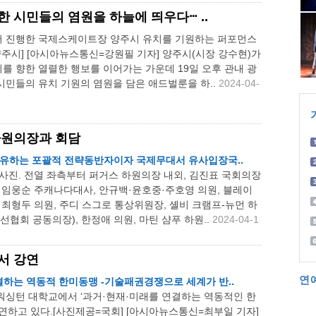
 시민들의 염원을 하늘에 띄우다ⵈ ..
 진행한 국제스케이트장 양주시 유치를 기원하는 퍼포먼스
주시] [아시아뉴스통신=강원필 기자] 양주시(시장 강수현)가
 향한 열렬한 행보를 이어가는 가운데 19일 오후 관내 광
시민들의 유치 기원의 염원을 담은 애드벌룬을 하..
2024-04-
하원의장과 회담
공유하는 포괄적 전략동반자이자 국제무대서 유사입장국..
사진. 전열 좌측부터 퍼거스 하원의장 내외, 김진표 국회의장
 임웅순 주캐나다대사, 안규백·윤호중·주호영 의원, 블레이
 최형두 의원, 주디 스그로 통상위원장, 셸비 크램프-뉴먼 하
선협회 공동의장), 한정애 의원, 마틴 샴푸 하원..
2024-04-1
서 강연
연
결하는 역동적 한미동맹 -기술패권경쟁으로 세계가 반..
워싱턴 대학교에서 ‘과거·현재·미래를 연결하는 역동적인 한
연하고 있다.[사진제공=국회] [아시아뉴스통신=최부일 기자]