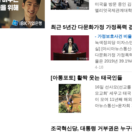
미국을 방문 중인 김
엘리엇국제관계대학 
최근 5년간 다문화가정 가정폭력 검
- 가정보호사건 비율
녹색정의당 이자스민
실] [아시아뉴스통신
다문화가정 가정폭력 
율은 2019년 39.1
4-18
[아통포토] 활짝 웃는 태국인들
16일 선사모(선교를
모교회' 세우고 태국
이 모여 11년째 해
아뉴스통신=윤자희
조국혁신당, 대통령 거부권은 누구