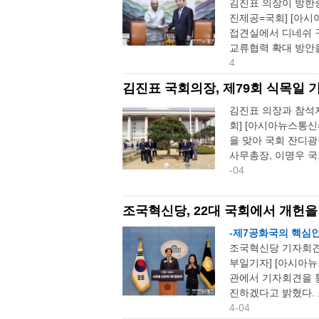
김진표 의장이 방한
진제공=국회] [아시
접견실에서 디네쉬 
교류협력 확대 방안을
4
김진표 국회의장, 제79회 식목일 
김진표 의장과 참석자
회] [아시아뉴스통신
을 맞아 국회 잔디광
사무총장, 이명우 국
-04
조국혁신당, 22대 국회에서 개헌을
-제7공화국의 핵심인
조국혁신당 기자회견,
부일기자] [아시아뉴
관에서 기자회견을 통
진하겠다고 밝혔다. 
4-04