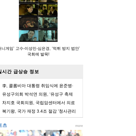
머니게임’ 고수-이성민-심은경, ‘먹튀 방지 법안’
국회에 발목!
실시간 급상승 정보
李, 콜롬비아 대통령 취임식에 윤준병·
이해민 의원 ...
유성구의회 박석연 의원, ‘유성구 축제
활성화를 위...
차지호 국회의원, 국립암센터에서 의료
AI 미래 비전 ...
복기왕, 국가 재정 3.4조 절감 '청사관리
기본법' 대표...
포츠
more