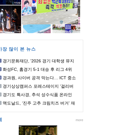
가장 많이 본 뉴스
경기문화재단, '2026 경기 대학생 뮤지
컬 페스티벌(GUMF)&...
화성FC, 홈경기 5-1 대승 후 리그 4위
도약
경과원, 사이버 공격 막는다… ICT 중소
기업 정보보호 지원기...
경기상상캠퍼스 포레스테이지 '걸리버
여행기: 줌 인 아...
경기도 특사경, 추석 성수식품 온라인
판매업소 불법행위 집...
맥도날드, ‘진주 고추 크림치즈 버거’ 재
출시
예
more