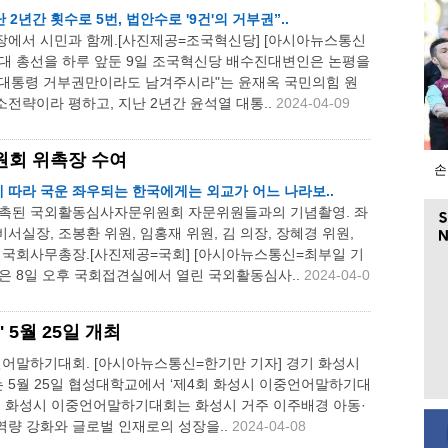
 2년간 횟수로 5번, 법안수로 '9건'의 거부권”..
장에서 시민과 함께.[사진제공=조국혁신당] [아시아뉴스통신
22대 총선을 하루 앞둔 9일 조국혁신당 배수진대변인은 논평을
 "대통령 거부권만이라도 남겨주시라"는 윤재옥 국민의힘 원
전략이라 평하고, 지난 2년간 윤석열 대통..
2024-04-09
원회 위촉장 수여
손
정세 따라 국운 좌우되는 한국에게는 외교가 어느 나라보..
위촉된 국외활동심사자문위원회 자문위원들과의 기념촬영. 좌
서실장, 조봉환 위원, 임홍재 위원, 김 의장, 장혜경 위원,
 국회사무총장.[사진제공=국회] [아시아뉴스통신=최부일 기
은 8일 오후 국회접견실에서 열린 국외활동심사..
2024-04-0
5월 25일 개최
언어말하기대회. [아시아뉴스통신=한기만 기자] 경기 화성시
는 5월 25일 협성대학교에서 ‘제4회 화성시 이중언어말하기대
번 화성시 이중언어말하기대회는 화성시 거주 이주배경 아동·
역량 강화와 글로벌 인재로의 성장을..
2024-04-08