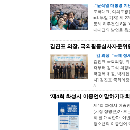
-“윤석열 대통령 지난
조국대표, 여의도광
=최부일 기자] 제 
통해 하루전인 8일
내대표의 발언을 읍소
김진표 의장, 국외활동심사자문위
- 김 의장, “국제 
김진표 국회의장, 
측부터 김교식 의장비
국경복 위원, 백재현
자] 김진표 국회의장
8
'제4회 화성시 이중언어말하기대회' 
제4회 화성시 이중
(시장 정명근)가 오
회’를 개최한다. 이
청소년의 이중언어 