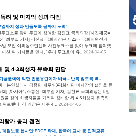
독려 및 마지막 성과 다짐
 종료일까지 성과 만들도록 끝까지 노력”
투표소를 찾아 투표에 참여한 김진표 국회의장.[사진제공=
신=최부일 기자] 김진표 국회의장은 제22대 국회의원선거
 5일 오전 여의동주민센터 사전투표소를 찾아 투표에 참여했
 마친 뒤 기자들을 만나, “우리 투표율이 유..
2024-04-05
배 및 4·3희생자 유족회 면담
은 국가공권력에 의한 인권유린이자 비극…반복 않도록 역..
위패봉안실에서 김종민 제주4·3평화재단 이사장의 설명을 듣
국회] [아시아뉴스통신=최부일 기자] 김진표 국회의장은 5일
공원을 찾아 희생자들을 기리며 참배한 뒤 4·3희생자 유족회
위로했다. 김 의장은 제주 4·..
2024-04-05
리랑카 총리 접견
 계절노동 본사업·EDCF 확대, 한국어 교사 등 인적교류 ..