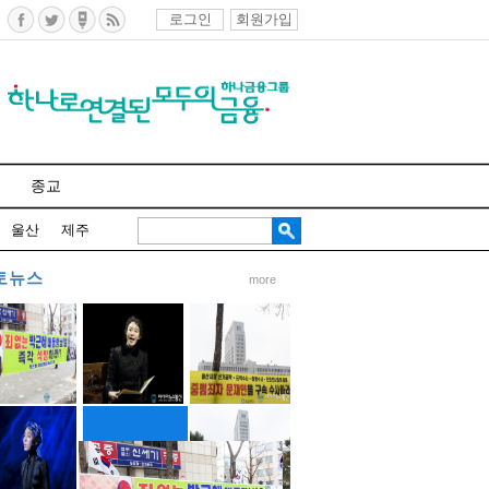
로그인
회원가입
종교
울산
제주
토뉴스
more