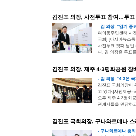
김진표 의장, 사전투표 참여…투표 
- 김 의장, “임기
여의동주민센터 사전
국회] [아시아뉴스통
사전투표 첫째 날인
다. 김 의장은 투표를
김진표 의장, 제주 4·3평화공원 참
- 김 의장, “4·3
김진표 국회의장이 
고 있다.[사진제공=
오후 제주 4·3평화
관계자들을 면담하고 
김진표 국회의장, 구나와르데나 스
- 구나와르데나 총리,