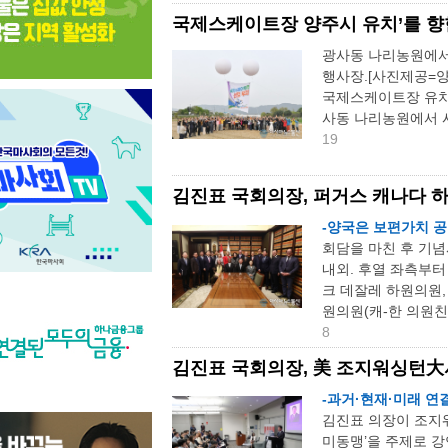
국제스케이트장 양주시 유치’를 향한
광사동 나리농원에서
행사장.[사진제공=양
국제스케이트장 유치를
사동 나리농원에서 
19
김진표 국회의장, 퍼거스 캐나다 
-양국은 보편가치 
회담을 마친 후 기념
내외. 후열 좌측부터
크 데잘레 하원의원,
원의원(캐-한 의원친
8
김진표 국회의장, 美 조지워싱턴大
-과거·현재·미래 연
김진표 의장이 조지
미동맹’을 주제로 강