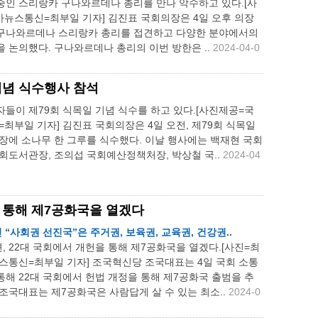
중인 스리랑카 구나와르데나 총리를 만나 악수하고 있다.[사
아뉴스통신=최부일 기자] 김진표 국회의장은 4일 오후 의장
구나와르데나 스리랑카 총리를 접견하고 다양한 분야에서의
 논의했다. 구나와르데나 총리의 이번 방한은 ..
2024-04-0
기념 식수행사 참석
들이 제79회 식목일 기념 식수를 하고 있다.[사진제공=국
=최부일 기자] 김진표 국회의장은 4일 오전, 제79회 식목일
장에 소나무 한 그루를 식수했다. 이날 행사에는 백재현 국회
회도서관장, 조의섭 국회예산정책처장, 박상철 국..
2024-04
 통해 제7공화국을 열겠다
 “사회권 선진국”은 주거권, 보육권, 교육권, 건강권..
 22대 국회에서 개헌을 통해 제7공화국을 열겠다.[사진=최
스통신=최부일 기자] 조국혁신당 조국대표는 4일 국회 소통
해 22대 국회에서 헌법 개정을 통해 제7공화국 출범을 추
조국대표는 제7공화국은 사람답게 살 수 있는 최소..
2024-0