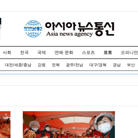
사회
전국
국제
연예·문화
스포츠
포토
오피니언
대전/세종/충남
강원
전북
광주/전남
대구/경북
경남
부산