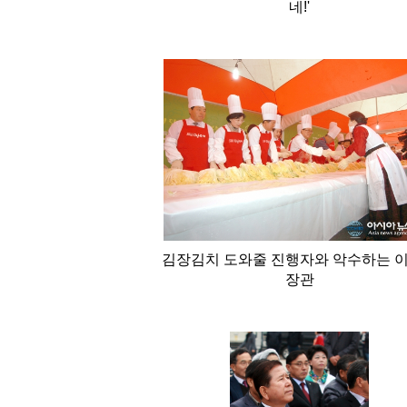
네!'
김장김치 도와줄 진행자와 악수하는 
장관