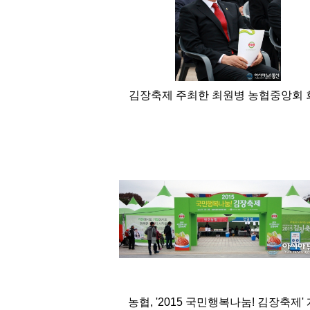
김장축제 주최한 최원병 농협중앙회 
농협, '2015 국민행복나눔! 김장축제'