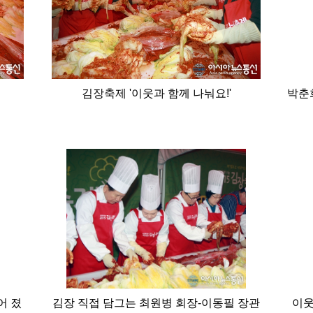
김장축제 '이웃과 함께 나눠요!'
박춘
어 졌
김장 직접 담그는 최원병 회장-이동필 장관
이웃