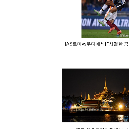
[AS로마vs우디네세] "치열한 