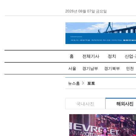
2026년 08월 07일 금요일
홈
전체기사
정치
산업·
서울
경기남부
경기북부
인천
뉴스홈
포토
국내사진
해외사진