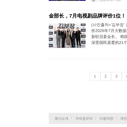
金部长，7月电视剧品牌评价1位！
(사진출처='김부장'
价2026年7月大
新职员姜会长。 韩国
深受国民喜爱的21个电
1
2
3
회사소개
저작권규약
이용약관
개인