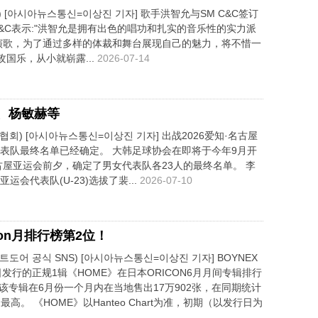
C) [아시아뉴스통신=이상진 기자] 歌手洪智允与SM C&C签订
C&C表示:"洪智允是拥有出色的唱功和扎实的音乐性的实力派
演歌，为了通过多样的体裁和舞台展现自己的魅力，将不惜一
攻国乐，从小就崭露...
2026-07-14
、杨敏赫等
회) [아시아뉴스통신=이상진 기자] 出战2026爱知·名古屋
表队最终名单已经确定。 大韩足球协会在即将于今年9月开
名古屋亚运会前夕，确定了男女代表队各23人的最终名单。 李
运会代表队(U-23)选拔了裴...
2026-07-10
ricon月排行榜第2位！
도어 공식 SNS) [아시아뉴스통신=이상진 기자] BOYNEX
日发行的正规1辑《HOME》在日本ORICON6月月间专辑排行
 该专辑在6月份一个月内在当地售出17万902张，在同期统计
最高。 《HOME》以Hanteo Chart为准，初期（以发行日为