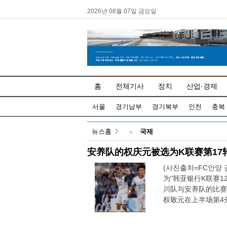
2026년 08월 07일 금요일
홈
전체기사
정치
산업·경제
서울
경기남부
경기북부
인천
충북
뉴스홈
국제
安养队的权庆元被选为K联赛第17轮
(사진출처=FC안양 
为"韩亚银行K联赛1
川队与安养队的比赛
权敬元在上半场第4