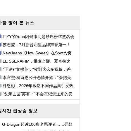
가장 많이 본 뉴스
ITZY的Yuna因健康问题缺席粉丝签名会
苏志燮，7月新晋明星品牌声誉第一！
NewJeans《How Sweet》在Spotify突
破3亿次流媒体播放……累...
LE SSERAFIM，继麦当娜、夏奇拉之
后，又一位穿着施华...
“正评♥”文根英：“收到这么多祝贺，差
点哭出来...
李官熙·柳诗恩公开恋情开始：“会把美
好的爱情慢...
朴恩彬，2026年截然不同作品集引发热
议！ 证明了广...
“父亲去世”苏有：“不会忘记您送来的安
慰与爱”
실시간 급상승 정보
G-Dragon起诉100多名恶评者……罚款
最高700万韩元