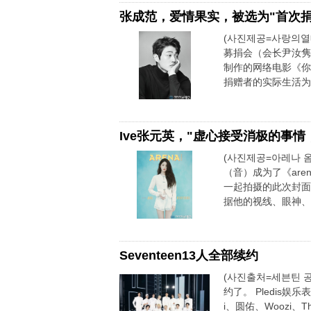
张成范，爱情果实，被选为"首次
(사진제공=사랑의열
募捐会（会长尹汝隽
制作的网络电影《你
捐赠者的实际生活为基
Ive张元英，"虚心接受消极的事情
(사진제공=아레나 옴
（音）成为了《aren
一起拍摄的此次封面
据他的视线、眼神、
Seventeen13人全部续约
(사진출처=세븐틴 공식
约了。 Pledis娱乐表
i、圆佑、Woozi、