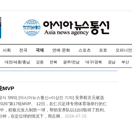
사회
전국
국제
연예·문화
스포츠
포토
오피니언
대전/세종/충남
강원
전북
광주/전남
대구/경북
경남
부산
MVP
공식 SNS) [아시아뉴스통신=이상진 기자] 安养权京元被选
2026"第17轮MVP。 12日，在仁川足球专用体育场举行的仁
中，权敬元攻入制胜一球，帮助安养队以1比0取得了胜利。
分钟，在定位球的情况下，用左脚...
2026-07-15