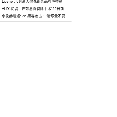
Licene，8月新人偶像组合品牌声誉第
一！
ALD1尚贤，声带息肉切除手术“22日前
不参加行程”
李俊赫遭遇SNS黑客攻击：“请尽量不要
点击消息和链...