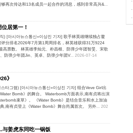
够再次传达和13名成员一起合作的消息，感到非常高兴&...
周位居第一！
직) [아시아뉴스통신=이상진 기자] 歌手林英雄继续独占鳌
评分排名2026年7月第1周周排名，林英雄获得31万9224
得最高票数。 林英雄李灿元、朴昌根、防弹少年团智旻、宋歌
防弹少年团Jin、英卓、防弹少年团V...
2026-07-14
26》
스타그램) [아시아뉴스통신=이상진 기자] 组合Veve Girl出
ter Bomb》的舞台。 Waterbomb方面表示,南有贞将出演
terbomb束草》。 《Water Bomb》是结合音乐和水上加油
南有贞登上《Water Bomb》舞台尚属首次。 另外...
202
...与姜虎东同吃一锅饭