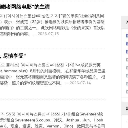
捐赠者网络电影"的主演
매) [아시아뉴스통신=이상진 기자] "爱的果实"社会福利共同
）表示，张成范（32岁）被选拔为以实际捐赠者事例为基础
的理由》的主演之一。 此次网络电影是《爱的果实》首次以
础制作的内容。 ...
2026-07-15
，尽情享受"
므 플러스) [아시아뉴스통신=이상진 기자] ive成员张元英
a homme plus》8月刊的封面模特。 在和豪华羊绒品牌巴里
画报中，张元英将慵懒而又温馨的瞬间填满了各种照片。 根
姿势，照片的梦幻纹理密度也不同。 ...
2026-07-14
 SNS) [아시아뉴스통신=이상진 기자] 组合Seventeen续
示:"组合Seventeen(S.coups、净汉、Joshua、Jun、Hosh
The 8、珉奎、道谦、胜宽、Vernon、Dino)一致同意与本公司