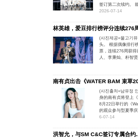
签订第二次续约。 能
2026-07-14
林英雄，爱豆排行榜评分连续276
(사진제공=물고기뮤
头。 根据偶像排行榜
票，连续276周获
人、李秉灿、朴智贤、
南有贞出击《WATER BAM 束草20
(사진출처=남유정 인
身的南有贞将登上《Wa
8月22日举行的《Wa
的观众参与型夏季庆典,
6-07-14
洪智允，与SM C&C签订专属合约