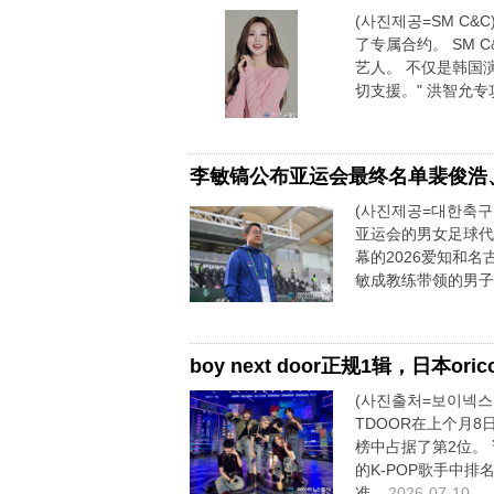
(사진제공=SM C&
了专属合约。 SM 
艺人。 不仅是韩国
切支援。" 洪智允专
李敏镐公布亚运会最终名单裴俊浩
(사진제공=대한축구협
亚运会的男女足球代
幕的2026爱知和
敏成教练带领的男子亚
boy next door正规1辑，日本o
(사진출처=보이넥스트
TDOOR在上个月8
榜中占据了第2位。
的K-POP歌手中排名
准...
2026-07-10