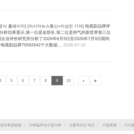
 공식 홈페이지) [아시아뉴스통신=이상진 기자] 电视剧品牌评
数据分析结果显示,第一位是金部长,第二位是帅气的新世界第三位
企业评价研究所分析了2026年6月9日至2026年7月9日期间
视剧品牌70592642个大数据,...
2026-07-10
4
5
6
7
8
9
10
정보취급방침
이메일무단수집거부
고충처리인 제도
기업회원
기사