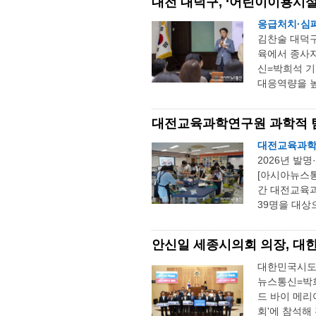
대전 대덕구, ‘어린이이용시설
응급처치·심폐
김찬술 대덕
육에서 종사자
신=박희석 기
대응역량을 높
대전교육과학연구원 과학적 
대전교육과학연
2026년 발
[아시아뉴스통
간 대전교육과
39명을 대상으
안신일 세종시의회 의장, 
대한민국시도의
뉴스통신=박희
드 바이 메리
회'에 참석해 