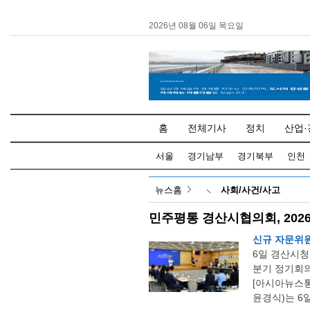
2026년 08월 06일 목요일
홈
전체기사
정치
산업·
서울
경기남부
경기북부
인천
뉴스홈
사회/사건/사고
민주평통 경산시협의회, 202
신규 자문위원
6일 경산시청
분기 정기회의
[아시아뉴스
윤경식)는 6