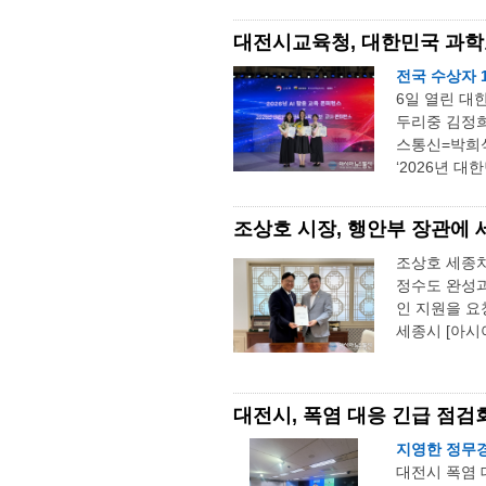
대전시교육청, 대한민국 과학
전국 수상자 
6일 열린 대
두리중 김정희
스통신=박희석
‘2026년 대
조상호 시장, 행안부 장관에 
조상호 세종
정수도 완성과
인 지원을 요
세종시 [아시
대전시, 폭염 대응 긴급 점검
지영한 정무경
대전시 폭염 