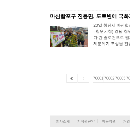
마산합포구 진동면, 도로변에 국화거
20일 창원시 마산합
=창원시청) 경남 창
다’란 슬로건으로 
제분위기 조성을 진동
76661
76662
76663
7
회사소개
저작권규약
이용약관
개인