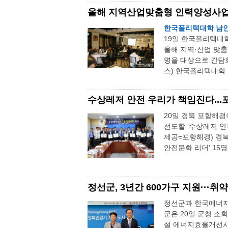
올해 지역산업맞춤형 인력양성사업
한국폴리텍대학 남
19일 한국폴리텍대
올해 지역·산업 맞춤
명을 대상으로 간담
스) 한국폴리텍대학 
수상레저 안전 우리가 책임진다...포
20일 경북 포항해
선도할 '수상레저 안
제공=포항해경) 경
안전문화 리더' 15명
정선군, 3년간 600가구 지원··
정선군과 한국에너지
군은 20일 군청 
설 에너지효율개선사