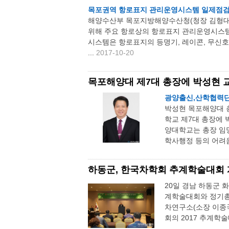
목포권역 항로표지 관리운영시스템 일제점검
해양수산부 목포지방해양수산청(청장 김형대)
위해 주요 항로상의 항로표지 관리운영시스템
시스템은 항로표지의 등명기, 레이콘, 무신
...
2017-10-20
목포해양대 제7대 총장에 박성현 
광양출신,산학협력단
박성현 목포해양대 
학교 제7대 총장에 
양대학교는 총장 임
학사행정 등의 어려움
하동군, 한국차학회 추계학술대회
20일 경남 하동군 
계학술대회와 정기총
차연구소(소장 이종
회의 2017 추계학