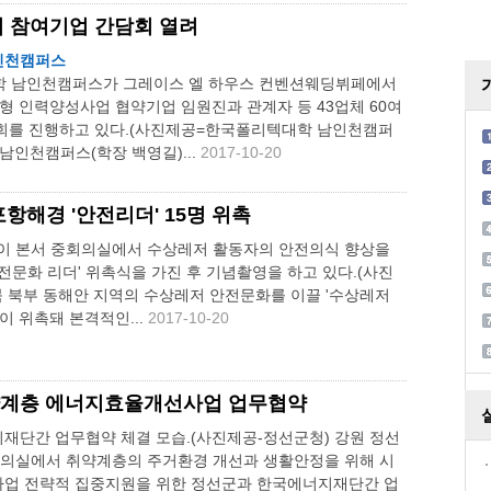
 참여기업 간담회 열려
인천캠퍼스
학 남인천캠퍼스가 그레이스 엘 하우스 컨벤션웨딩뷔페에서
형 인력양성사업 협약기업 임원진과 관계자 등 43업체 60여
회를 진행하고 있다.(사진제공=한국폴리텍대학 남인천캠퍼
남인천캠퍼스(학장 백영길)...
2017-10-20
항해경 '안전리더' 15명 위촉
경이 본서 중회의실에서 수상레저 활동자의 안전의식 향상을
전문화 리더' 위촉식을 가진 후 기념촬영을 하고 있다.(사진
북 북부 동해안 지역의 수상레저 안전문화를 이끌 '수상레저
이 위촉돼 본격적인...
2017-10-20
·취약계층 에너지효율개선사업 업무협약
재단간 업무협약 체결 모습.(사진제공-정선군청) 강원 정선
소회의실에서 취약계층의 주거환경 개선과 생활안정을 위해 시
업 전략적 집중지원을 위한 정선군과 한국에너지재단간 업