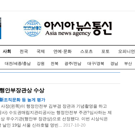
사회
전국
국제
연예·문화
스포츠
포토
오피니언
대전/세종/충남
강원
전북
광주/전남
대구/경북
경남
부산
상 행안부장관상 수상
 新조직문화 등 높게 평가
현 사장(왼쪽)이 행정안전부 김부겸 장관과 기념촬영을 하고
L공사) 수도권매립지관리공사는 행정안전부 주관?심사하는 제
대상 우수기관(행안부 장관상)으로 선정됐다. 이번 시상식은
날인 19일 서울 신라호텔 영빈...
2017-10-20