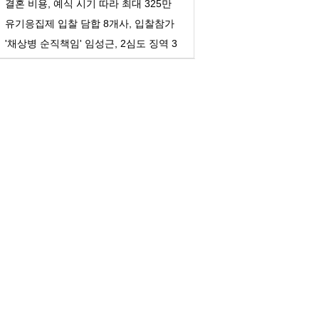
결혼 비용, 예식 시기 따라 최대 325만
원 차이
유기응집제 입찰 담합 8개사, 입찰참가
자격 제한 등 ...
'채상병 순직책임' 임성근, 2심도 징역 3
년