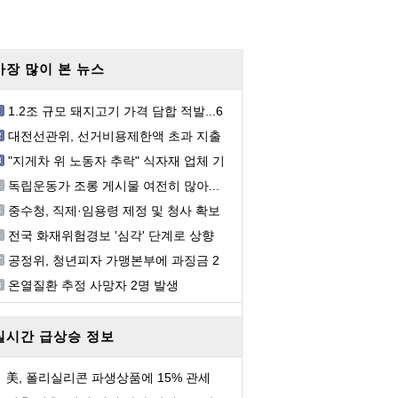
가장 많이 본 뉴스
1.2조 규모 돼지고기 가격 담합 적발...6
개 유통업체 ...
대전선관위, 선거비용제한액 초과 지출
혐의 회계책...
"지게차 위 노동자 추락" 식자재 업체 기
획감독 착수
독립운동가 조롱 게시물 여전히 많아...
처벌 어려워
중수청, 직제·임용령 제정 및 청사 확보
등 개청 준...
전국 화재위험경보 '심각' 단계로 상향
공정위, 청년피자 가맹본부에 과징금 2
억
온열질환 추정 사망자 2명 발생
실시간 급상승 정보
美, 폴리실리콘 파생상품에 15% 관세