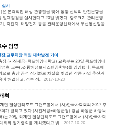
 실시
은 본격적인 해상 관광철을 맞아 통항 선박의 안전운항을
 일제점검을 실시한다고 20일 밝혔다. 항로표지 관리운영
호기, 축전지, 태양전지 등을 관리운영센터에서 무선통신망을
교수 임명
장.교무처장 역임 대학발전 기여
총장.(사진제공=목포해양대학교) 교육부는 20일 목포해양대
박성현 교수(52·항해정보시스템공학부)를 임명했다. 목포해
명으로 총장 공석 장기화로 차질을 빚었던 각종 사업 추진과
이 해결되고, 정부 정...
2017-10-20
 개최
화개면 켄싱턴리조트 그랜드홀에서 (사)한국차학회의 2017 추
회가 열리고 있다.(사진제공=하동군청) 경남 하동군 하동녹
국)는 20일 화개면 켄싱턴리조트 그랜드홀에서 (사)한국차학
술대회와 정기총회를 개최했다고 밝...
2017-10-20