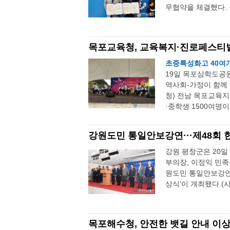
무협약을 체결했다. 
목포교육청, 교육복지·진로페스티
초중특성화고 40여
19일 목포삼학도공원
역사회-가정이 함께
청) 전남 목포교육
·중학생 1500여명이
강원도민 통일안보강연···제48회
강원 평창군은 20
부의장, 이정익 민족
원도민 통일안보강연
상식’이 개최됐다.(사
목포해수청, 안전한 뱃길 안내 이상