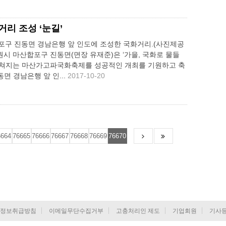
리 조성 ‘눈길’
포구 진동면 경남은행 앞 인도에 조성한 국화거리.(사진제공
원시 마산합포구 진동면(면장 유재준)은 ‘가을, 국화로 물들
펼쳐지는 마산가고파국화축제를 성공적인 개최를 기원하고 축
면 경남은행 앞 인...
2017-10-20
6664
76665
76666
76667
76668
76669
76670
정보취급방침
이메일무단수집거부
고충처리인 제도
기업회원
기사