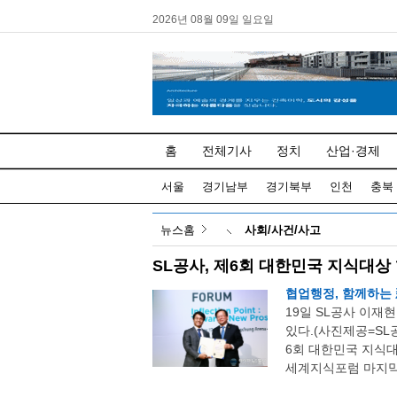
2026년 08월 09일 일요일
홈
전체기사
정치
산업·경제
서울
경기남부
경기북부
인천
충북
뉴스홈
사회/사건/사고
SL공사, 제6회 대한민국 지식대
협업행정, 함께하는
19일 SL공사 이재
있다.(사진제공=S
6회 대한민국 지식
세계지식포럼 마지막 