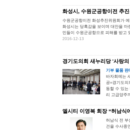
화성시, 수원군공항이전 추진
수원군공항이전 화성추진위원회가 예고
화성시는 당혹감을 보이며 대안을 마련
민들이 수원군공항으로 피해를 받고 있
2016-12-13
경기도의회 새누리당 '사랑의 
기부 물품 판
바자회에는 새
공=경기도의회
동할 수 있는
리 고급양주까
엘시티 이영복 회장 “허남식
허남식 전 부
건을 수사중인