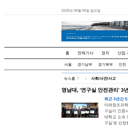
2026년 08월 09일 일요일
홈
전체기사
정치
산업·
서울
경기남부
경기북부
인천
뉴스홈
사회/사건/사고
영남대, '연구실 안전관리' 3
최근 3년간 
미래창조과학부
구실이 인증서
대학교 소속 
구실'로 선정됐