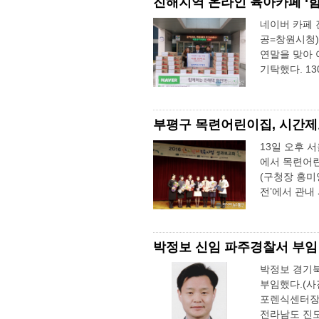
진해지역 온라인 육아카페 ‘함진
네이버 카페 
공=창원시청)
연말을 맞아 
기탁했다. 13
부평구 목련어린이집, 시간제
13일 오후 
에서 목련어린
(구청장 홍미
전’에서 관내
박정보 신임 파주경찰서 부임
박정보 경기
부임했다.(
포렌식센터장(
전라남도 진도