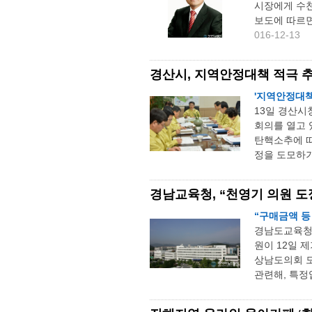
시장에게 수천
보도에 따르면
016-12-13
경산시, 지역안정대책 적극 
'지역안정대책
13일 경산시
회의를 열고 
탄핵소추에 따
정을 도모하기
경남교육청, “천영기 의원 도
“구매금액 등
경남도교육청 
원이 12일 
상남도의회 
관련해, 특정업