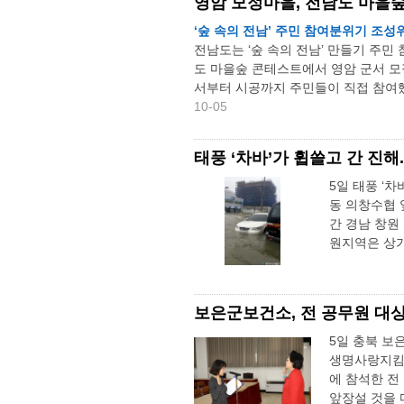
영암 모정마을, 전남도 마을
‘숲 속의 전남’ 주민 참여분위기 조성
전남도는 ‘숲 속의 전남’ 만들기 주민
도 마을숲 콘테스트에서 영암 군서 모
서부터 시공까지 주민들이 직접 참여했다
10-05
태풍 ‘차바’가 휩쓸고 간 진해.
5일 태풍 ‘
동 의창수협 
간 경남 창원
원지역은 상가
보은군보건소, 전 공무원 대상
5일 충북 
생명사랑지킴이
에 참석한 전
앞장설 것을 