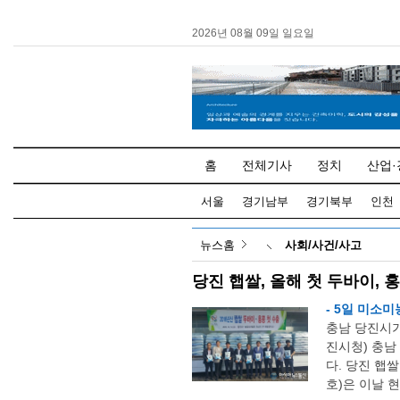
2026년 08월 09일 일요일
홈
전체기사
정치
산업·
서울
경기남부
경기북부
인천
뉴스홈
사회/사건/사고
당진 햅쌀, 올해 첫 두바이, 
- 5일 미소미
충남 당진시가
진시청) 충남
다. 당진 햅
호)은 이날 