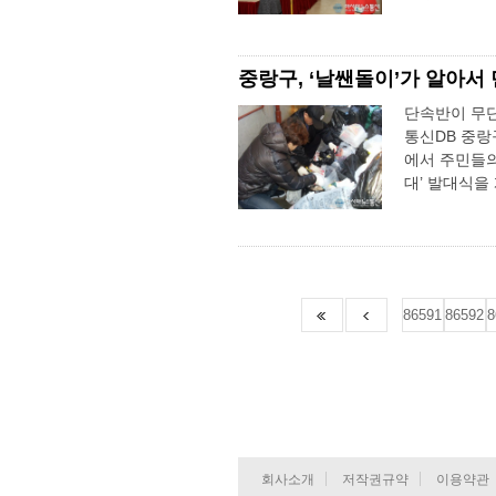
중랑구, ‘날쌘돌이’가 알아서
단속반이 무단
통신DB 중랑
에서 주민들의
대’ 발대식을
86591
86592
8
회사소개
저작권규약
이용약관