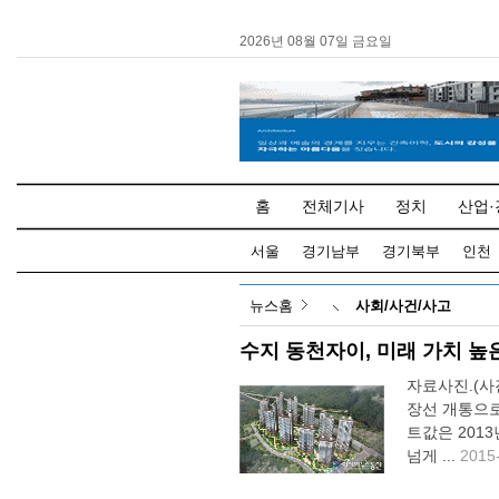
2026년 08월 07일 금요일
홈
전체기사
정치
산업·
서울
경기남부
경기북부
인천
뉴스홈
사회/사건/사고
수지 동천자이, 미래 가치 
자료사진.(
장선 개통으로
트값은 2013
넘게 ...
2015