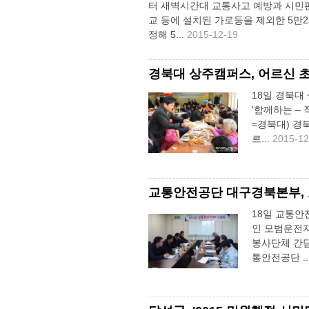
터 새벽시간대 교통사고 예방과 시민편의
교 등에 설치된 가로등을 제외한 5만2
정해 5...
2015-12-19
경북대 상주캠퍼스, 어르신 
18일 경북대
'함께하는 –
=경북대) 경
르...
2015-12
교통안전공단 대구경북본부,
18일 교통
인 모범운전자
봉사단체 간
통안전공단 ..