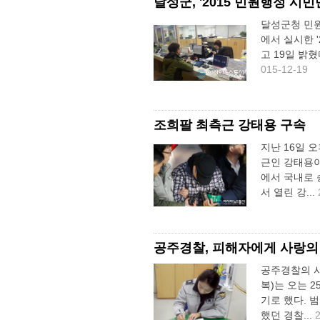
달성군, '2015 민원행정 시
달성군청 민원
에서 실시한 
고 19일 밝
015-12-19
조희팔 최측근 강태용 구속
지난 16일 
근인 강태용
에서 국내로 
서 열린 강...
공주경찰, 피해자에게 사랑의
공주경찰의 사
복)는 오는 
기로 했다. 
했던 경찰...