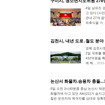
구미시, 청소년지도위원 278
4일 남유진
고 있다.(사
관내 27개 
위촉식을 가..
김천시, 내년 도로․철도 분야 
경북 김천시청
2일 국회를 
432억원을 
께 혁...
2015
논산서 화물차.승용차 충돌...
5일 오전 3시40분쯤 충남 논산시 
화물차에 타고 있던 A씨(21)가 숨지
찰은 운전자와 목격자를 상대로 정확한