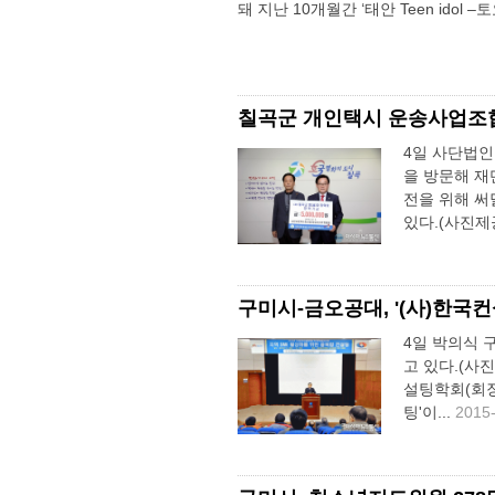
돼 지난 10개월간 ‘태안 Teen ido
칠곡군 개인택시 운송사업조합 
4일 사단법
을 방문해 
전을 위해 써
있다.(사진제공
구미시-금오공대, '(사)한국
4일 박의식
고 있다.(사
설팅학회(회장
팅'이...
2015