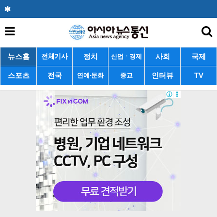
뉴스홈
정치
사회
국제
전체기사
산업ㆍ경제
스포츠
전국
인터뷰
TV
연예·문화
종교