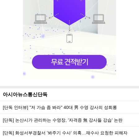
아시아뉴스통신단독
[단독 인터뷰] "저 가슴 좀 봐라" 40대 男 수영 강사의 성희롱
[단독] 논산시가 관리하는 수영장, '자격증 無 강사들 강습' 논란
[단독] 화성서부경찰서 '봐주기 수사' 의혹…재수사 요청한 피해자