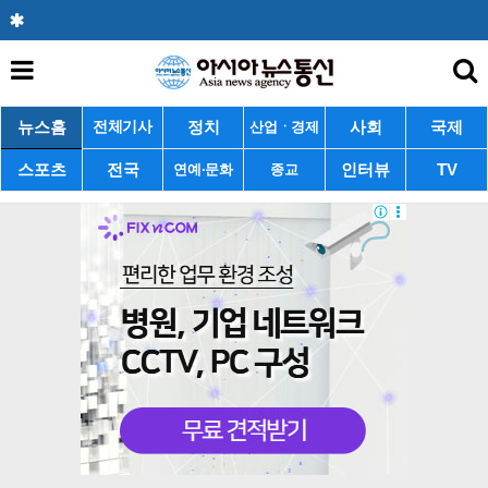
뉴스홈
정치
사회
국제
전체기사
산업ㆍ경제
스포츠
전국
인터뷰
TV
연예·문화
종교