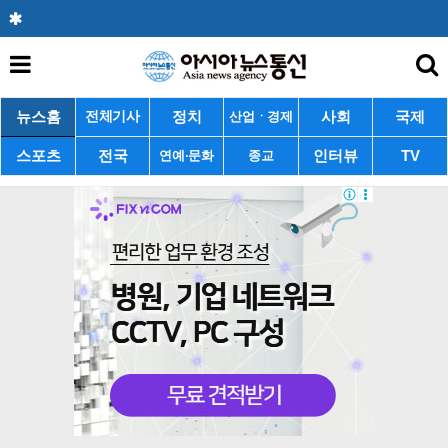
뉴스홈
정치
사회
국제
전체기사
산업ㆍ경제
스포츠
전국
인터뷰
TV
연예·문화
종교