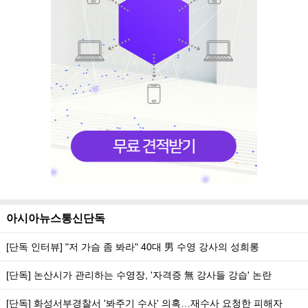
아시아뉴스통신단독
[단독 인터뷰] "저 가슴 좀 봐라" 40대 男 수영 강사의 성희롱
[단독] 논산시가 관리하는 수영장, '자격증 無 강사들 강습' 논란
[단독] 화성서부경찰서 '봐주기 수사' 의혹…재수사 요청한 피해자