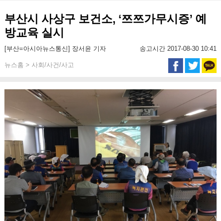
부산시 사상구 보건소, ‘쯔쯔가무시증’ 예
방교육 실시
[부산=아시아뉴스통신] 장서윤 기자
송고시간 2017-08-30 10:41
뉴스홈 > 사회/사건/사고