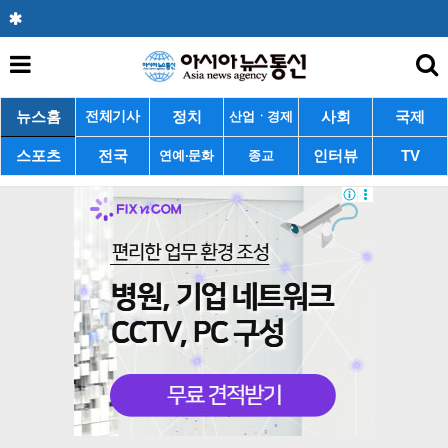
뉴스홈
정치
사회
국제
전체기사
산업ㆍ경제
스포츠
전국
인터뷰
TV
연예·문화
종교