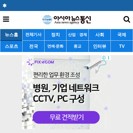
뉴스홈
정치
사회
국제
전체기사
산업ㆍ경제
스포츠
전국
인터뷰
TV
연예·문화
종교