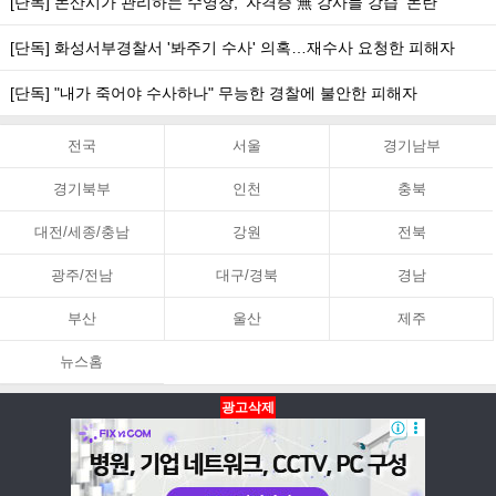
[단독] 논산시가 관리하는 수영장, '자격증 無 강사들 강습' 논란
[단독] 화성서부경찰서 '봐주기 수사' 의혹…재수사 요청한 피해자
[단독] "내가 죽어야 수사하나" 무능한 경찰에 불안한 피해자
전국
서울
경기남부
경기북부
인천
충북
대전/세종/충남
강원
전북
광주/전남
대구/경북
경남
부산
울산
제주
뉴스홈
광고삭제
뉴스홈
PC화면
맨위로