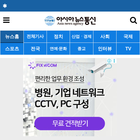
뉴스홈
정치
사회
국제
전체기사
산업ㆍ경제
스포츠
전국
인터뷰
TV
연예·문화
종교