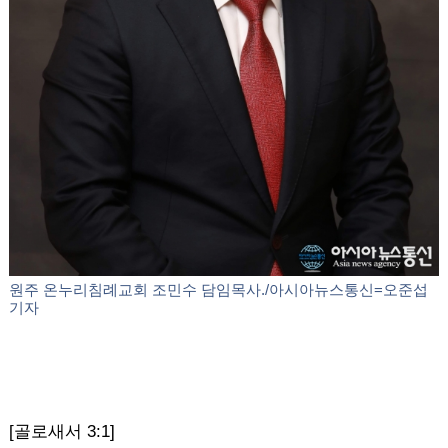
원주 온누리침례교회 조민수 담임목사./아시아뉴스통신=오준섭
기자
[골로새서 3:1]