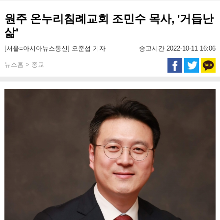
원주 온누리침례교회 조민수 목사, '거듭난
삶'
[서울=아시아뉴스통신] 오준섭 기자
송고시간 2022-10-11 16:06
뉴스홈 > 종교