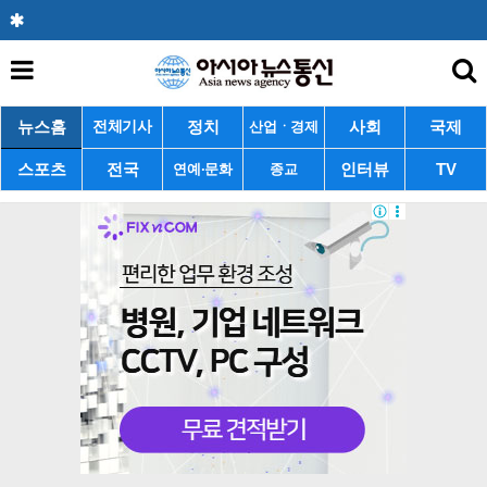
뉴스홈
정치
사회
국제
전체기사
산업ㆍ경제
스포츠
전국
인터뷰
TV
연예·문화
종교