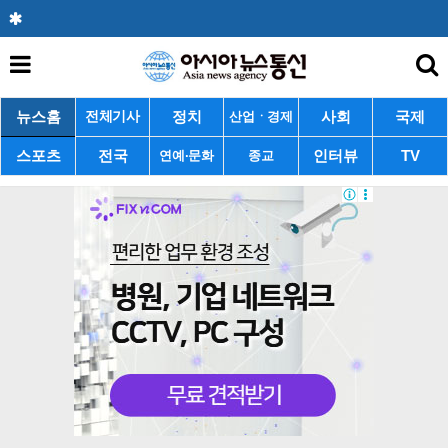
뉴스홈
정치
사회
국제
전체기사
산업ㆍ경제
스포츠
전국
인터뷰
TV
연예·문화
종교