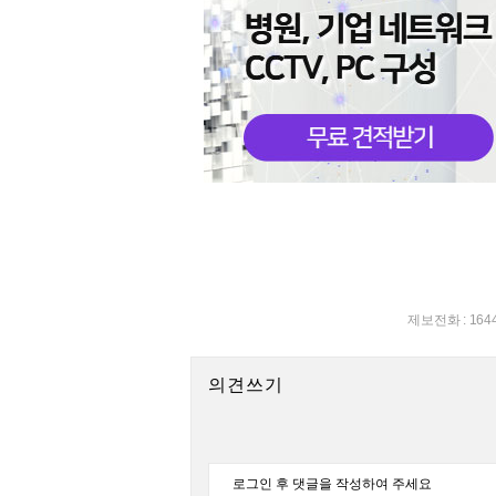
제보전화 : 164
의견쓰기