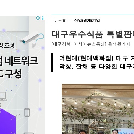
뉴스홈
산업/경제/기업
대구우수식품 특별판매
[대구경북=아시아뉴스통신] 윤석원기자
더현대(현대백화점) 대구 
막창, 잡채 등 다양한 대