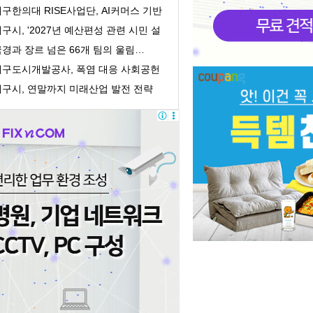
 89.5조
구한의대 RISE사업단, AI커머스 기반
랜딩·마케팅...
구시, '2027년 예산편성 관련 시민 설
조사' 실시
경과 장르 넘은 66개 팀의 울림…
026 인천펜타포트 ...
대구도시개발공사, 폭염 대응 사회공헌
로 취약계...
대구시, 연말까지 미래산업 발전 전략
사진 마련…...