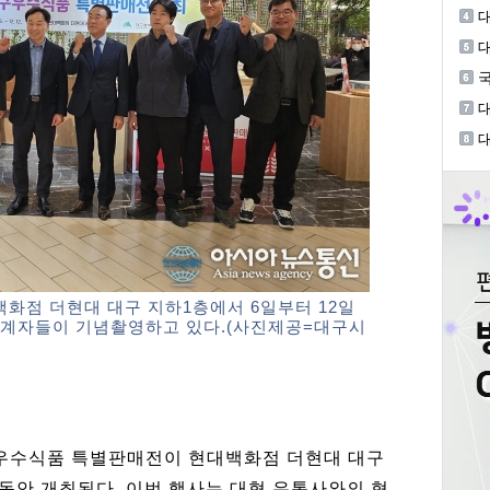
익
대
브
대
문
국
2
으
청
화점 더현대 대구 지하1층에서 6일부터 12일
관계자들이 기념촬영하고 있다.(사진제공=대구시
구우수식품 특별판매전이 현대백화점 더현대 대구
 동안 개최된다. 이번 행사는 대형 유통사와의 협