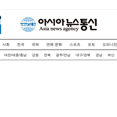
사회
전국
국제
연예·문화
스포츠
포토
오피니언
대전/세종/충남
강원
전북
광주/전남
대구/경북
경남
부산