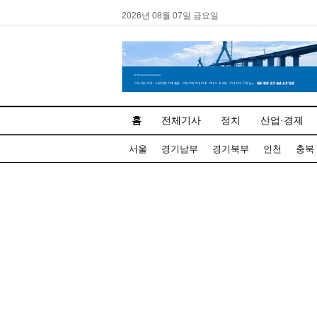
2026년 08월 07일 금요일
홈
전체기사
정치
산업·경제
서울
경기남부
경기북부
인천
충북