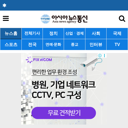
뉴스홈
정치
사회
국제
전체기사
산업ㆍ경제
스포츠
전국
인터뷰
TV
연예·문화
종교