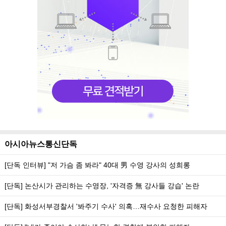
아시아뉴스통신단독
[단독 인터뷰] "저 가슴 좀 봐라" 40대 男 수영 강사의 성희롱
[단독] 논산시가 관리하는 수영장, '자격증 無 강사들 강습' 논란
[단독] 화성서부경찰서 '봐주기 수사' 의혹…재수사 요청한 피해자