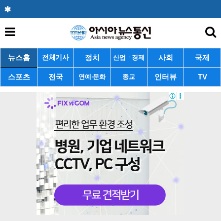
뉴스홈
정치
사회
국제
전체기사
산업ㆍ경제
스포츠
전국
인터뷰
TV
연예·문화
종교