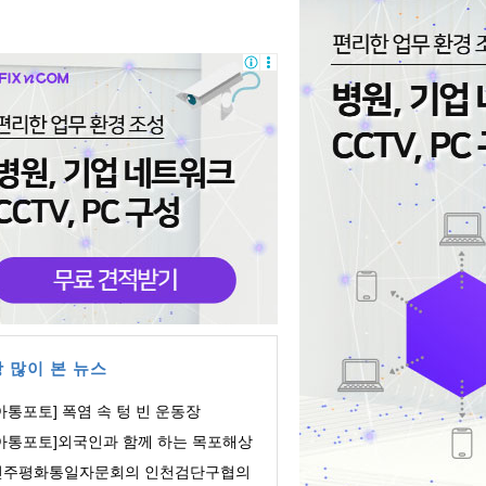
 많이 본 뉴스
아통포토] 폭염 속 텅 빈 운동장
[아통포토]외국인과 함께 하는 목포해상
orld쇼
민주평화통일자문회의 인천검단구협의