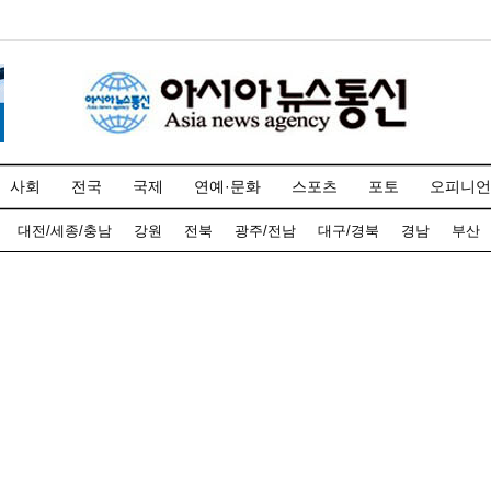
사회
전국
국제
연예·문화
스포츠
포토
오피니언
대전/세종/충남
강원
전북
광주/전남
대구/경북
경남
부산