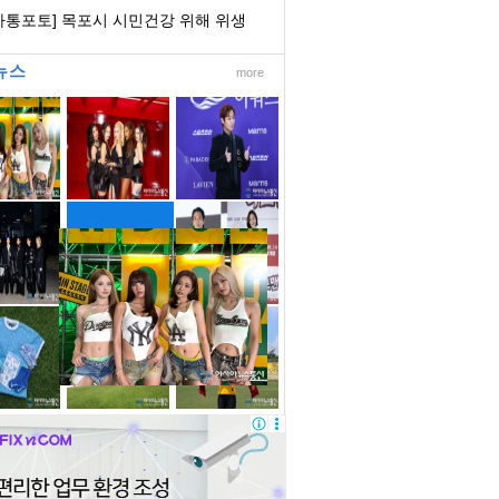
의회의장협...
아통포토] 목포시 시민건강 위해 위생
립장 수시 ...
뉴스
more