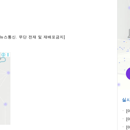
아뉴스통신. 무단 전재 및 재배포금지]
실시
[
전
[
꽃
[