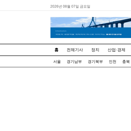
2026년 08월 07일 금요일
홈
전체기사
정치
산업·경제
서울
경기남부
경기북부
인천
충북