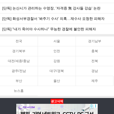
[단독] 논산시가 관리하는 수영장, '자격증 無 강사들 강습' 논란
[단독] 화성서부경찰서 '봐주기 수사' 의혹…재수사 요청한 피해자
[단독] "내가 죽어야 수사하나" 무능한 경찰에 불안한 피해자
전국
서울
경기남부
경기북부
인천
충북
대전/세종/충남
강원
전북
광주/전남
대구/경북
경남
부산
울산
제주
뉴스홈
광고삭제
뉴스홈
PC화면
맨위로