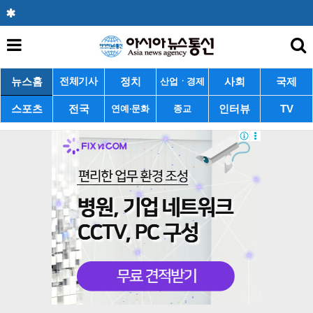
뉴스홈
정치
사회
국제
전체기사
산업ㆍ경제
스포츠
전국
인터뷰
TV
연예·문화
종교