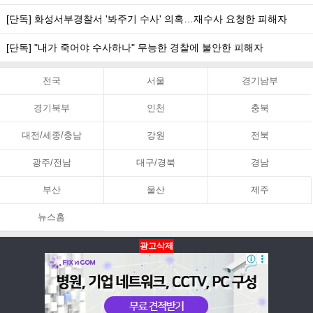
[단독] 화성서부경찰서 '봐주기 수사' 의혹…재수사 요청한 피해자
[단독] "내가 죽어야 수사하나" 무능한 경찰에 불안한 피해자
전국
서울
경기남부
경기북부
인천
충북
대전/세종/충남
강원
전북
광주/전남
대구/경북
경남
부산
울산
제주
뉴스홈
광고삭제
뉴스홈
PC화면
맨위로
Copyright ⓒ 아시아뉴스통신 All Rights Reserved.