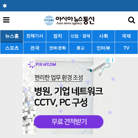
뉴스홈
정치
사회
국제
전체기사
산업ㆍ경제
스포츠
전국
인터뷰
TV
연예·문화
종교