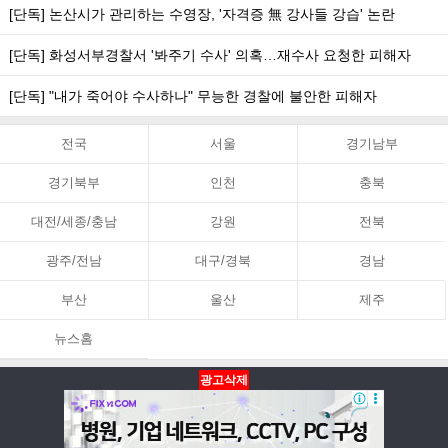
[단독] 논산시가 관리하는 수영장, '자격증 無 강사들 강습' 논란
[단독] 화성서부경찰서 '봐주기 수사' 의혹…재수사 요청한 피해자
[단독] "내가 죽어야 수사하나" 무능한 경찰에 불안한 피해자
전국
서울
경기남부
경기북부
인천
충북
대전/세종/충남
강원
전북
광주/전남
대구/경북
경남
부산
울산
제주
뉴스홈
광고삭제
뉴스홈
PC화면
맨위로