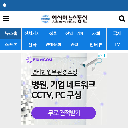
뉴스홈
정치
사회
국제
전체기사
산업ㆍ경제
스포츠
전국
인터뷰
TV
연예·문화
종교