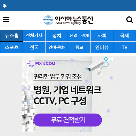
뉴스홈
정치
사회
국제
전체기사
산업ㆍ경제
스포츠
전국
인터뷰
TV
연예·문화
종교