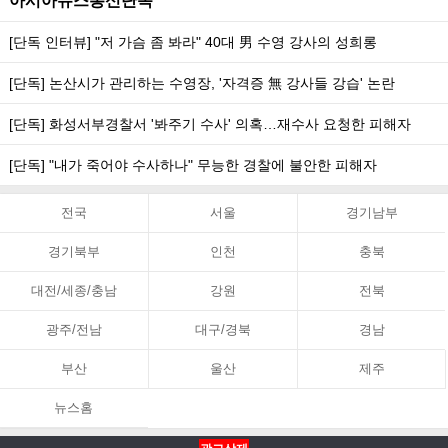
아시아뉴스통신단독
[단독 인터뷰] "저 가슴 좀 봐라" 40대 男 수영 강사의 성희롱
[단독] 논산시가 관리하는 수영장, '자격증 無 강사들 강습' 논란
[단독] 화성서부경찰서 '봐주기 수사' 의혹…재수사 요청한 피해자
[단독] "내가 죽어야 수사하나" 무능한 경찰에 불안한 피해자
전국
서울
경기남부
경기북부
인천
충북
대전/세종/충남
강원
전북
광주/전남
대구/경북
경남
부산
울산
제주
뉴스홈