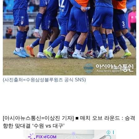
(사진출처=수원삼성블루윙즈 공식 SNS)
[아시아뉴스통신=이상진 기자] ■ 매치 오브 라운드 : 승격
향한 맞대결 ‘수원 vs 대구’