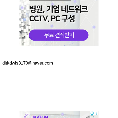
dltkdwls3170@naver.com