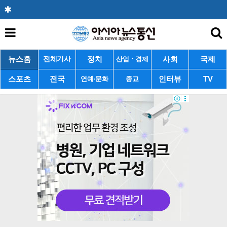
뉴스홈
정치
사회
국제
전체기사
산업ㆍ경제
스포츠
전국
인터뷰
TV
연예·문화
종교