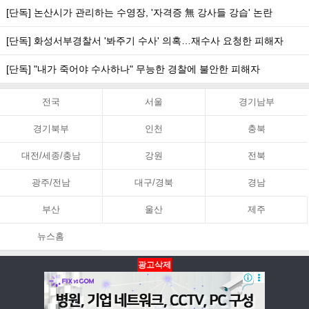
[단독] 논산시가 관리하는 수영장, '자격증 無 강사들 강습' 논란
[단독] 화성서부경찰서 '봐주기 수사' 의혹…재수사 요청한 피해자
[단독] "내가 죽어야 수사하나" 무능한 경찰에 불안한 피해자
전국
서울
경기남부
경기북부
인천
충북
대전/세종/충남
강원
전북
광주/전남
대구/경북
경남
부산
울산
제주
뉴스홈
광고삭제
뉴스홈
PC화면
맨위로