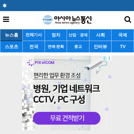
뉴스홈
정치
사회
국제
전체기사
산업ㆍ경제
스포츠
전국
인터뷰
TV
연예·문화
종교