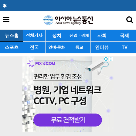
뉴스홈
정치
사회
국제
전체기사
산업ㆍ경제
스포츠
전국
인터뷰
TV
연예·문화
종교