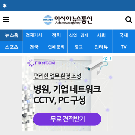
뉴스홈
정치
사회
국제
전체기사
산업ㆍ경제
스포츠
전국
인터뷰
TV
연예·문화
종교