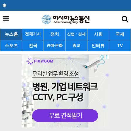
뉴스홈
정치
사회
국제
전체기사
산업ㆍ경제
스포츠
전국
인터뷰
TV
연예·문화
종교