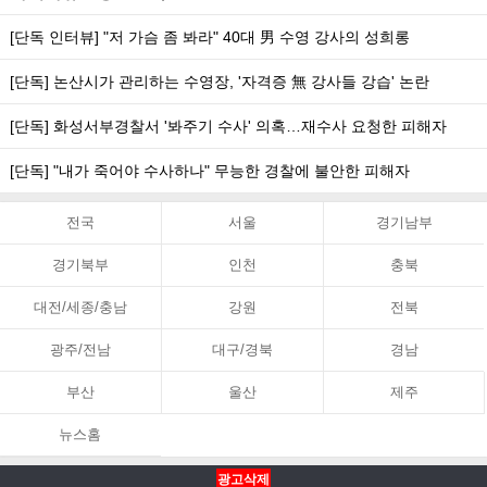
[단독 인터뷰] "저 가슴 좀 봐라" 40대 男 수영 강사의 성희롱
[단독] 논산시가 관리하는 수영장, '자격증 無 강사들 강습' 논란
[단독] 화성서부경찰서 '봐주기 수사' 의혹…재수사 요청한 피해자
[단독] "내가 죽어야 수사하나" 무능한 경찰에 불안한 피해자
전국
서울
경기남부
경기북부
인천
충북
대전/세종/충남
강원
전북
광주/전남
대구/경북
경남
부산
울산
제주
뉴스홈
광고삭제