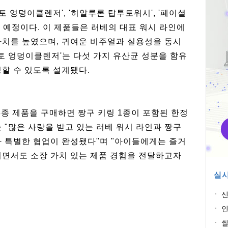
락토 엉덩이클렌저', '히알루론 탑투토워시', '페이셜
할 예정이다. 이 제품들은 러베의 대표 워시 라인에
가치를 높였으며, 귀여운 비주얼과 실용성을 동시
락토 엉덩이클렌저'는 다섯 가지 유산균 성분을 함유
할 수 있도록 설계됐다.
3종 제품을 구매하면 짱구 키링 1종이 포함된 한정
 "많은 사랑을 받고 있는 러베 워시 라인과 짱구
나 특별한 협업이 완성됐다"며 "아이들에게는 즐거
이면서도 소장 가치 있는 제품 경험을 전달하고자
실시
신
사
인
교
씰