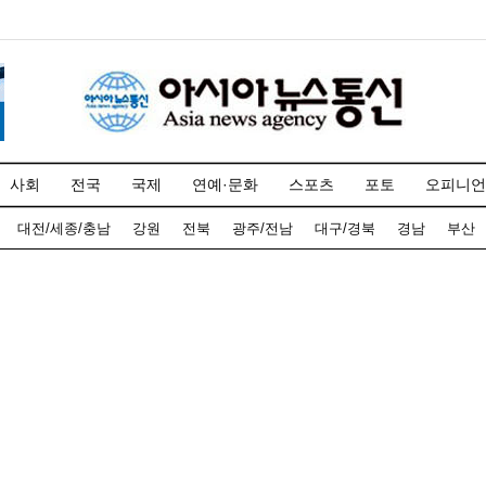
사회
전국
국제
연예·문화
스포츠
포토
오피니언
대전/세종/충남
강원
전북
광주/전남
대구/경북
경남
부산