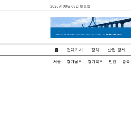
2026년 08월 08일 토요일
홈
전체기사
정치
산업·경제
서울
경기남부
경기북부
인천
충북