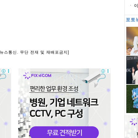
이
업
포토
아뉴스통신. 무단 전재 및 재배포금지]