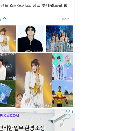
참여
랜드 스파오키즈, 잠실 롯데월드몰 팝
스토어 오...
뉴스
more