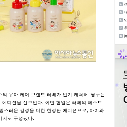
민
장
인
린
추
편
의 유아 케어 브랜드 러베가 인기 캐릭터 '짱구는
인 에디션을 선보인다. 이번 협업은 러베의 베스트
사랑스러운 감성을 더한 한정판 에디션으로, 아이와
키지로 구성됐다.