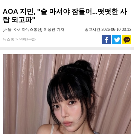
AOA 지민, "술 마셔야 잠들어...떳떳한 사
람 되고파"
[서울=아시아뉴스통신] 이상진 기자
송고시간 2026-06-10 00:12
뉴스홈 > 연예/문화