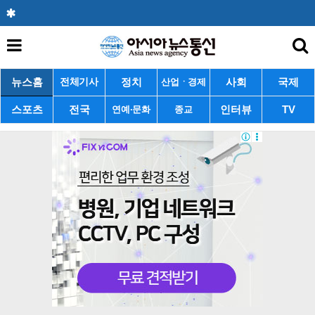
뉴스홈
정치
사회
국제
전체기사
산업ㆍ경제
스포츠
전국
인터뷰
TV
연예·문화
종교