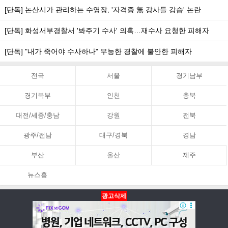
[단독] 논산시가 관리하는 수영장, '자격증 無 강사들 강습' 논란
[단독] 화성서부경찰서 '봐주기 수사' 의혹…재수사 요청한 피해자
[단독] "내가 죽어야 수사하나" 무능한 경찰에 불안한 피해자
전국
서울
경기남부
경기북부
인천
충북
대전/세종/충남
강원
전북
광주/전남
대구/경북
경남
부산
울산
제주
뉴스홈
광고삭제
뉴스홈
PC화면
맨위로