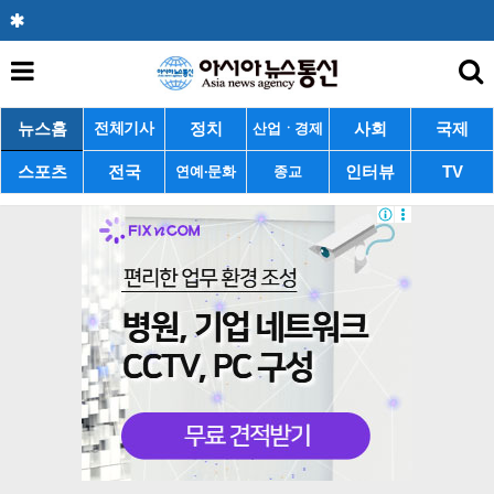
뉴스홈
정치
사회
국제
전체기사
산업ㆍ경제
스포츠
전국
인터뷰
TV
연예·문화
종교