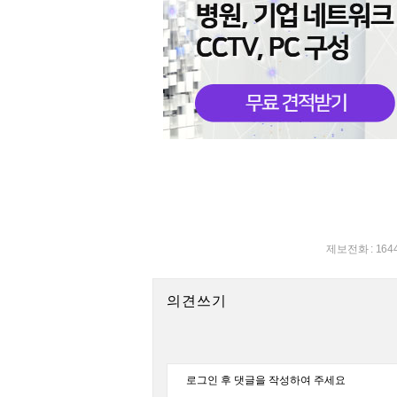
제보전화 : 164
의견쓰기