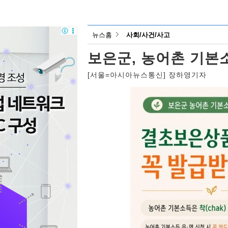
뉴스홈
사회/사건/사고
보은군, 농어촌 기본
[서울=아시아뉴스통신] 장하영기자