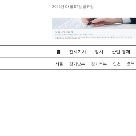
2026년 08월 07일 금요일
홈
전체기사
정치
산업·경제
서울
경기남부
경기북부
인천
충북