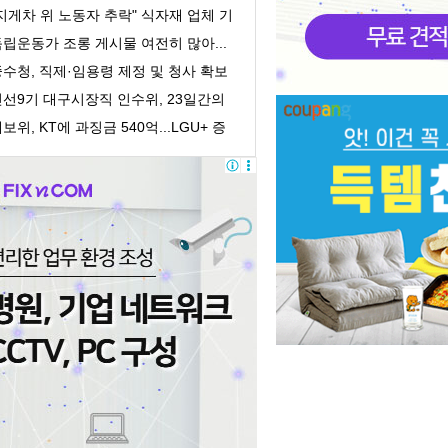
의 회계책...
지게차 위 노동자 추락" 식자재 업체 기
획감독 착수
립운동가 조롱 게시물 여전히 많아...
처벌 어려워
수청, 직제·임용령 제정 및 청사 확보
 개청 준...
민선9기 대구시장직 인수위, 23일간의
록 담은 '활...
보위, KT에 과징금 540억...LGU+ 증
거인멸 수사의뢰