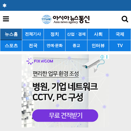
뉴스홈
정치
사회
국제
전체기사
산업ㆍ경제
스포츠
전국
인터뷰
TV
연예·문화
종교