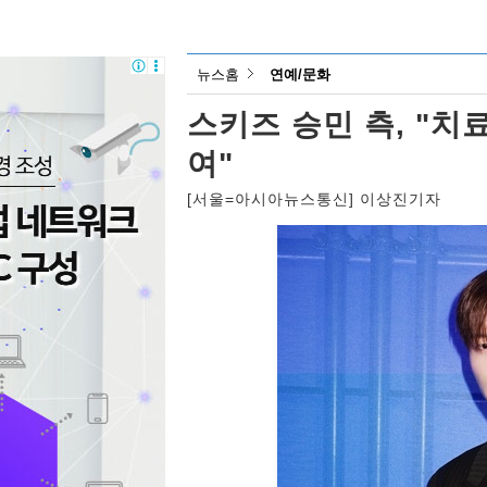
뉴스홈
연예/문화
스키즈 승민 측, "치료
여"
[서울=아시아뉴스통신] 이상진기자