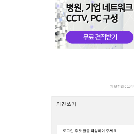
제보전화 : 164
의견쓰기