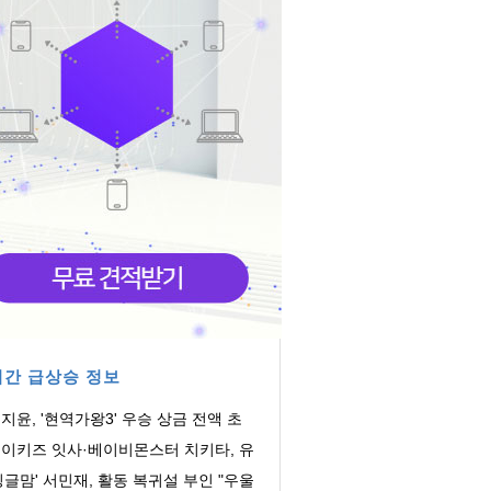
간 급상승 정보
지윤, '현역가왕3' 우승 상금 전액 초
우산에 기부
이키즈 잇사·베이비몬스터 치키타, 유
 '썸머킹·...
싱글맘' 서민재, 활동 복귀설 부인 "우울