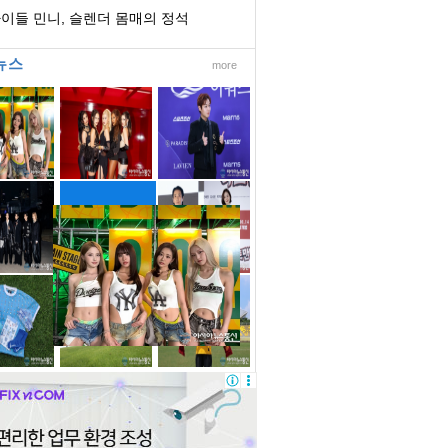
공황 증상...
이들 민니, 슬렌더 몸매의 정석
뉴스
more