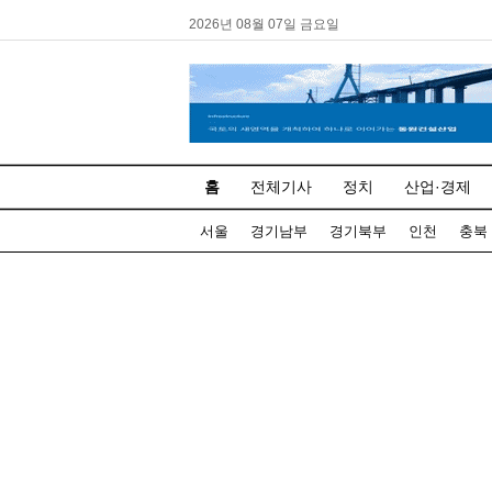
2026년 08월 07일 금요일
홈
전체기사
정치
산업·경제
서울
경기남부
경기북부
인천
충북