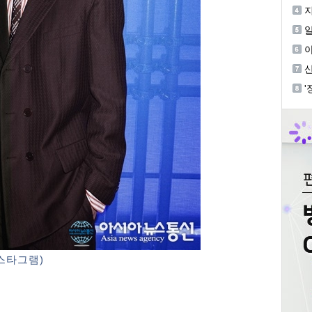
달
지
최
알
까
부
'
쁘
스타그램)