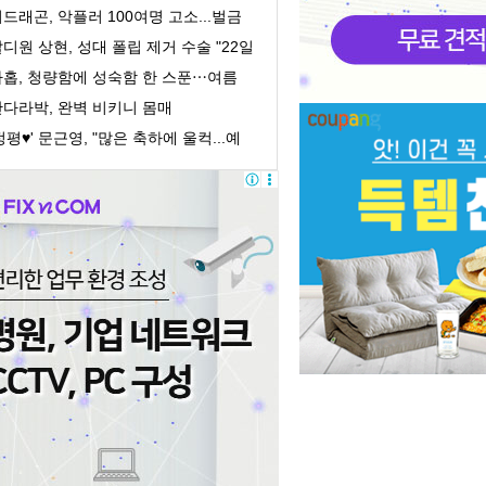
라"
드래곤, 악플러 100여명 고소...벌금
대 700만원
디원 상현, 성대 폴립 제거 수술 "22일
지 스케줄 ...
아홉, 청량함에 성숙함 한 스푼⋯여름
르는 완벽 ...
산다라박, 완벽 비키니 몸매
정평♥' 문근영, "많은 축하에 울컥...예
게 잘 살 ...