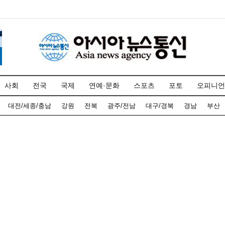
사회
전국
국제
연예·문화
스포츠
포토
오피니언
대전/세종/충남
강원
전북
광주/전남
대구/경북
경남
부산