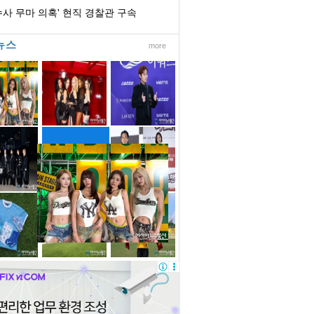
수사 무마 의혹' 현직 경찰관 구속
뉴스
more