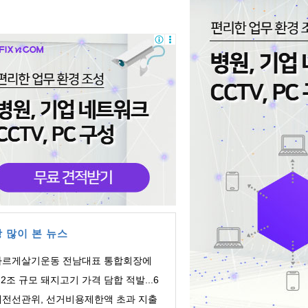
 많이 본 뉴스
바르게살기운동 전남대표 통합회장에
주영 회장 ...
.2조 규모 돼지고기 가격 담합 적발...6
 유통업체 ...
대전선관위, 선거비용제한액 초과 지출