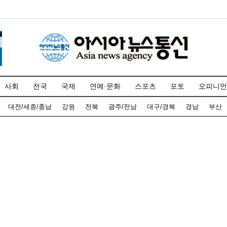
사회
전국
국제
연예·문화
스포츠
포토
오피니언
대전/세종/충남
강원
전북
광주/전남
대구/경북
경남
부산