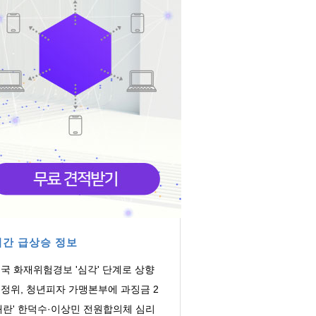
간 급상승 정보
국 화재위험경보 '심각' 단계로 상향
정위, 청년피자 가맹본부에 과징금 2
억
내란' 한덕수·이상민 전원합의체 심리