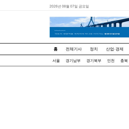
2026년 08월 07일 금요일
홈
전체기사
정치
산업·경제
서울
경기남부
경기북부
인천
충북