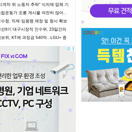
의 회계책...
지게차 위 노동자 추락" 식자재 업체 기
획감독 착수
립운동가 조롱 게시물 여전히 많아...
처벌 어려워
수청, 직제·임용령 제정 및 청사 확보
 개청 준...
민선9기 대구시장직 인수위, 23일간의
록 담은 '활...
보위, KT에 과징금 540억...LGU+ 증
거인멸 수사의뢰