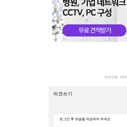
제보전화 : 164
의견쓰기