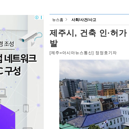
뉴스홈
사회/사건/사고
제주시, 건축 인·허
발
[제주=아시아뉴스통신] 정정호기자