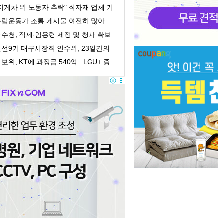
의 회계책...
지게차 위 노동자 추락" 식자재 업체 기
획감독 착수
립운동가 조롱 게시물 여전히 많아...
처벌 어려워
수청, 직제·임용령 제정 및 청사 확보
 개청 준...
민선9기 대구시장직 인수위, 23일간의
록 담은 '활...
보위, KT에 과징금 540억...LGU+ 증
거인멸 수사의뢰