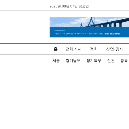
2026년 08월 07일 금요일
홈
전체기사
정치
산업·경제
서울
경기남부
경기북부
인천
충북