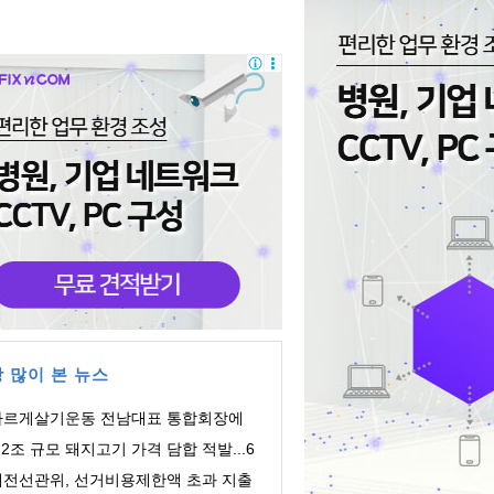
 많이 본 뉴스
바르게살기운동 전남대표 통합회장에
주영 회장 ...
.2조 규모 돼지고기 가격 담합 적발...6
 유통업체 ...
대전선관위, 선거비용제한액 초과 지출