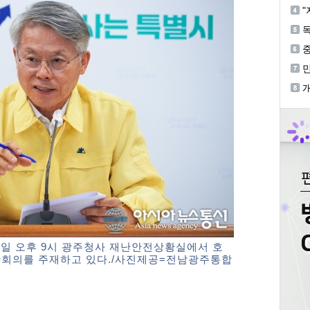
혐
"
독
중
등
기
개
일 오후 9시 광주청사 재난안전상황실에서 호
단회의를 주재하고 있다./사진제공=전남광주통합