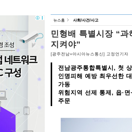
뉴스홈
사회/사건/사고
민형배 특별시장 “과
지켜야”
[광주전남=아시아뉴스통신] 고정언기자
전남광주통합특별시, 첫 
인명피해 예방 최우선한 
가동
위험지역 선제 통제, 읍·
주문