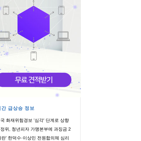
간 급상승 정보
국 화재위험경보 '심각' 단계로 상향
정위, 청년피자 가맹본부에 과징금 2
억
내란' 한덕수·이상민 전원합의체 심리