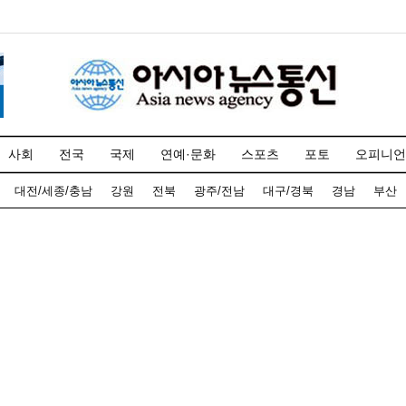
사회
전국
국제
연예·문화
스포츠
포토
오피니언
대전/세종/충남
강원
전북
광주/전남
대구/경북
경남
부산