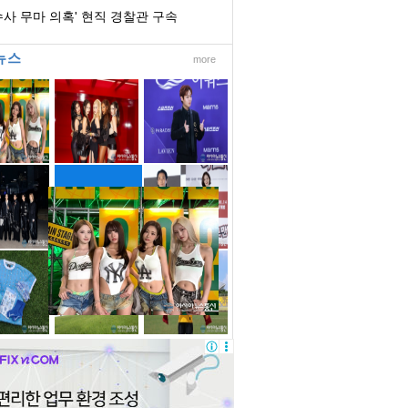
수사 무마 의혹' 현직 경찰관 구속
뉴스
more