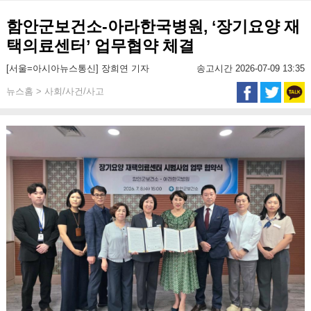
함안군보건소-아라한국병원, ‘장기요양 재
택의료센터’ 업무협약 체결
[서울=아시아뉴스통신] 장희연 기자
송고시간 2026-07-09 13:35
뉴스홈 > 사회/사건/사고