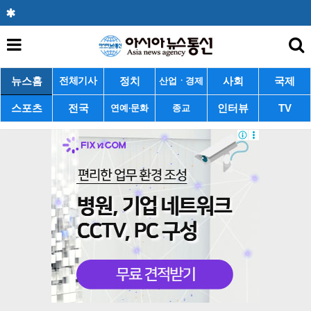
뉴스홈
정치
사회
국제
전체기사
산업ㆍ경제
스포츠
전국
인터뷰
TV
연예·문화
종교