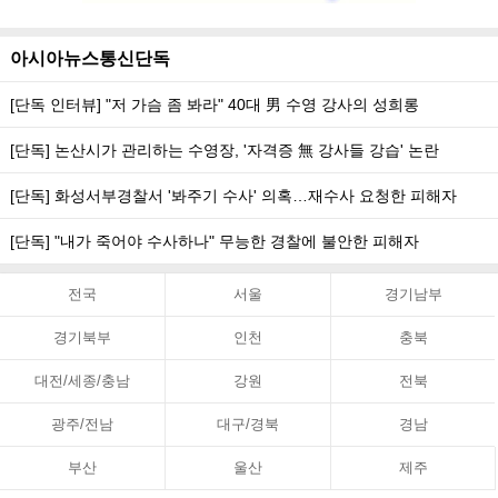
아시아뉴스통신단독
[단독 인터뷰] "저 가슴 좀 봐라" 40대 男 수영 강사의 성희롱
[단독] 논산시가 관리하는 수영장, '자격증 無 강사들 강습' 논란
[단독] 화성서부경찰서 '봐주기 수사' 의혹…재수사 요청한 피해자
[단독] "내가 죽어야 수사하나" 무능한 경찰에 불안한 피해자
전국
서울
경기남부
경기북부
인천
충북
대전/세종/충남
강원
전북
광주/전남
대구/경북
경남
부산
울산
제주