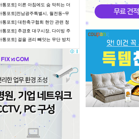
orld쇼
아통포토] 이른 아침에도 숨 막히는 더
위
[아통포토]전남광주특별시, 월전동~무
로 간 도로개...
[아통포토] 대한축구협회 현안 관련 청
문회
아통포토] 추경호 대구시장, 다이빙 주
중국대사 ...
아통포토] 걸을 권리 빼앗는 무단 방치
유 모빌리...