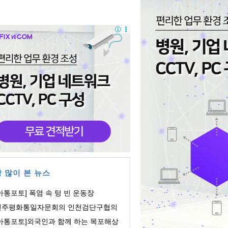
 많이 본 뉴스
아통포토] 폭염 속 텅 빈 운동장
민주평화통일자문회의 인천검단구협의
, 개소식및 ...
[아통포토]외국인과 함께 하는 목포해상