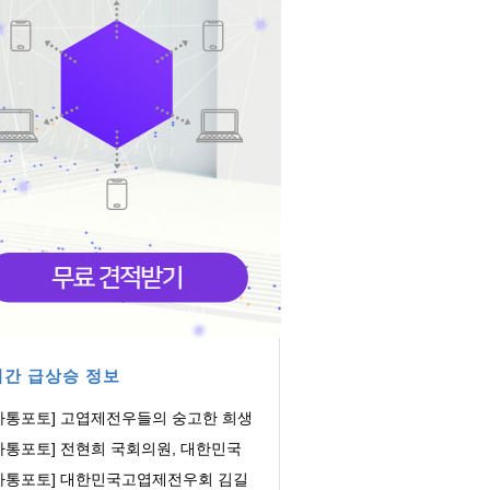
간 급상승 정보
아통포토] 고엽제전우들의 숭고한 희생
 헌신에 감...
아통포토] 전현희 국회의원, 대한민국
엽제전우회...
아통포토] 대한민국고엽제전우회 김길