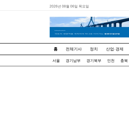
2026년 08월 06일 목요일
홈
전체기사
정치
산업·경제
서울
경기남부
경기북부
인천
충북