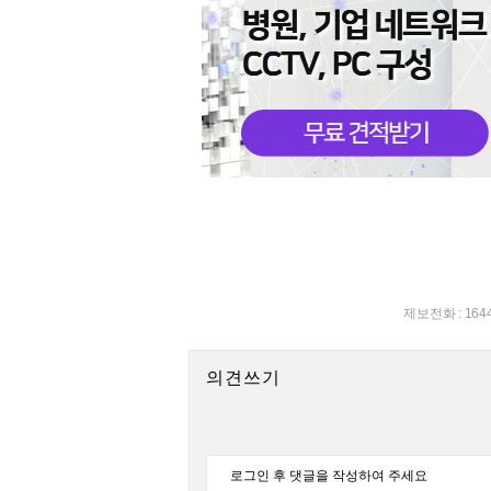
제보전화 : 164
의견쓰기