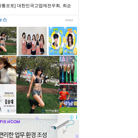
 회장 초청 ...
아통포토] 대한민국고엽제전우회, 최순
 전국호남...
뉴스
more