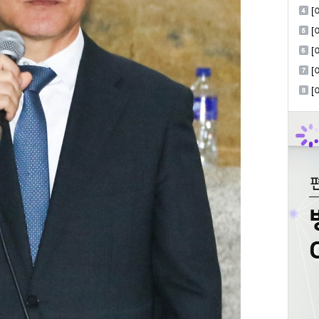
W
[
진
[
한
[
공