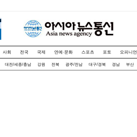
사회
전국
국제
연예·문화
스포츠
포토
오피니언
대전/세종/충남
강원
전북
광주/전남
대구/경북
경남
부산