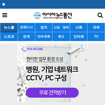
뉴스홈
정치
사회
국제
전체기사
산업ㆍ경제
스포츠
전국
인터뷰
TV
연예·문화
종교