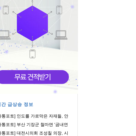
간 급상승 정보
아통포토] 인도를 가로막은 자재들, 안
은 어디에
아통포토] 부산 기장군 철마면 '곰내연
밭'에 연꽃...
아통포토] 대전시의회 조성칠 의장, 시