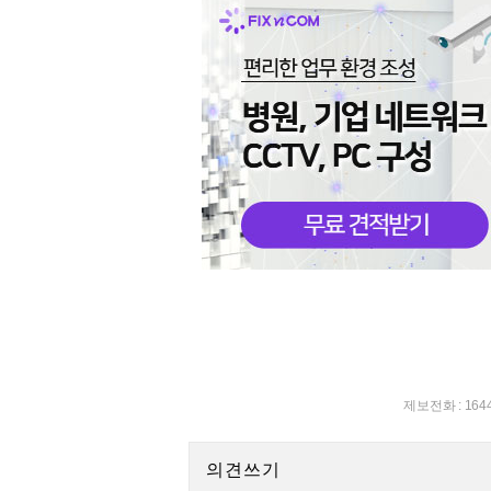
제보전화 : 164
의견쓰기