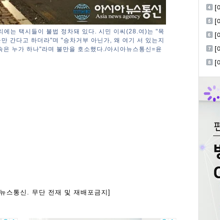
회
[
진
에는 택시들이 불법 정차돼 있다. 시민 이씨(28.여)는 "목
[
만 간다고 하더라"며 "승차거부 아닌가, 왜 여기 서 있는지
한
단속은 누가 하나"라며 불만을 호소했다./아시아뉴스통신=윤
아뉴스통신. 무단 전재 및 재배포금지]