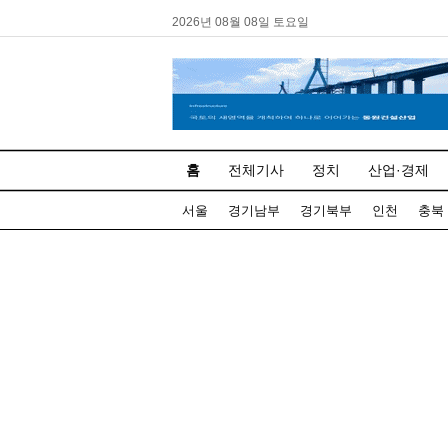
2026년 08월 08일 토요일
홈
전체기사
정치
산업·경제
서울
경기남부
경기북부
인천
충북