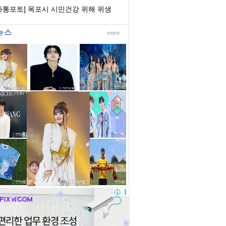
의회의장협...
아통포토] 목포시 시민건강 위해 위생
립장 수시 ...
뉴스
more