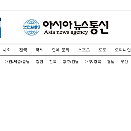
사회
전국
국제
연예·문화
스포츠
포토
오피니언
대전/세종/충남
강원
전북
광주/전남
대구/경북
경남
부산