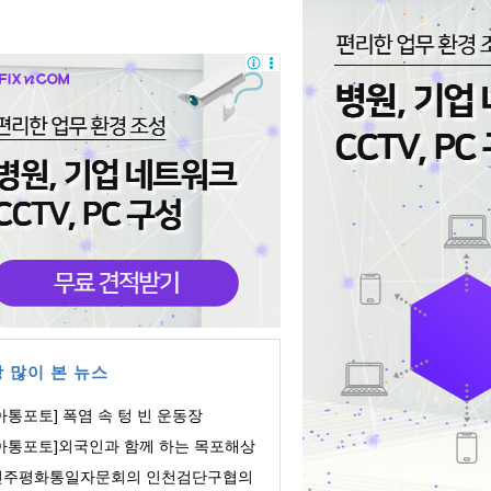
 많이 본 뉴스
아통포토] 폭염 속 텅 빈 운동장
[아통포토]외국인과 함께 하는 목포해상
orld쇼
민주평화통일자문회의 인천검단구협의