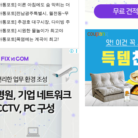
, 개소식및 ...
아통포토] 이른 아침에도 숨 막히는 더
위
[아통포토]전남광주특별시, 월전동~무
로 간 도로개...
아통포토] 추경호 대구시장, 다이빙 주
중국대사 ...
[아통포토] 시원한 물놀이가 최고야
[아통포토]폭염에는 계곡이 최고!