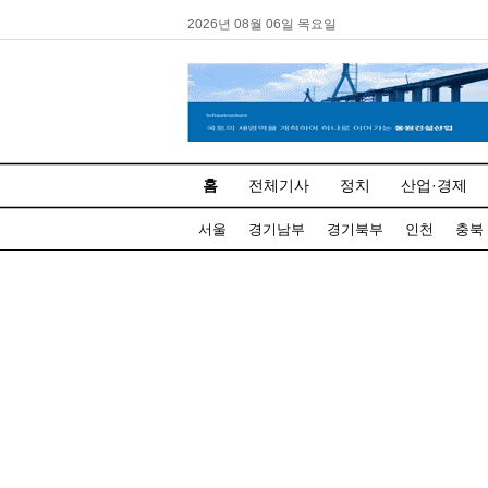
2026년 08월 06일 목요일
홈
전체기사
정치
산업·경제
서울
경기남부
경기북부
인천
충북