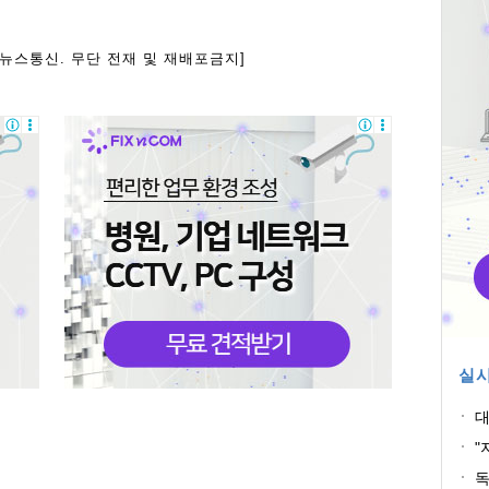
아뉴스통신. 무단 전재 및 재배포금지]
실시
대
혐
"
획
독