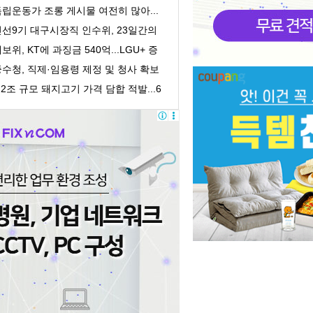
획감독 착수
립운동가 조롱 게시물 여전히 많아...
처벌 어려워
민선9기 대구시장직 인수위, 23일간의
록 담은 '활...
보위, KT에 과징금 540억...LGU+ 증
거인멸 수사의뢰
수청, 직제·임용령 제정 및 청사 확보
 개청 준...
.2조 규모 돼지고기 가격 담합 적발...6
 유통업체 ...