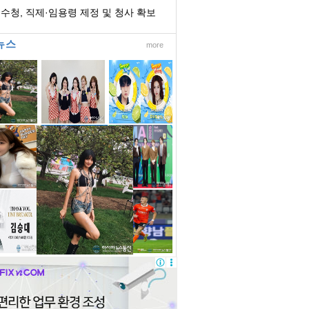
벌 어려워
수청, 직제·임용령 제정 및 청사 확보
 개청 준...
뉴스
more