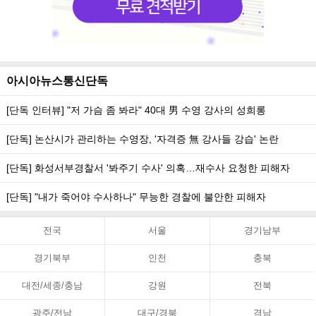
아시아뉴스통신단독
[단독 인터뷰] "저 가슴 좀 봐라" 40대 男 수영 강사의 성희롱
[단독] 논산시가 관리하는 수영장, '자격증 無 강사들 강습' 논란
[단독] 화성서부경찰서 '봐주기 수사' 의혹…재수사 요청한 피해자
[단독] "내가 죽어야 수사하나" 무능한 경찰에 불안한 피해자
전국
서울
경기남부
경기북부
인천
충북
대전/세종/충남
강원
전북
광주/전남
대구/경북
경남