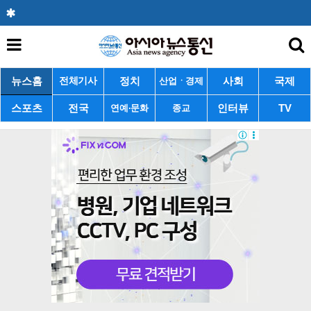
뉴스홈
정치
사회
국제
전체기사
산업ㆍ경제
스포츠
전국
인터뷰
TV
연예·문화
종교